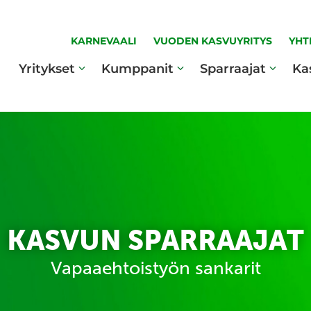
KARNEVAALI
VUODEN KASVUYRITYS
YHT
Yritykset
Kumppanit
Sparraajat
Ka
KASVUN SPARRAAJAT
Vapaaehtoistyön sankarit