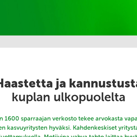
Haastetta ja kannustust
kuplan ulkopuolelta
 1600 sparraajan verkosto tekee arvokasta vap
en kasvuyritysten hyväksi. Kahdenkeskiset yritys
luottamuksella. Motiivina vahva tahto laittaa hyv