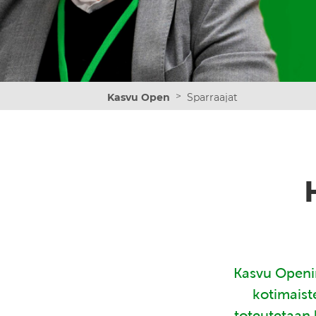
>
Kasvu Open
Sparraajat
Kasvu Openin
kotimaist
toteutetaan 