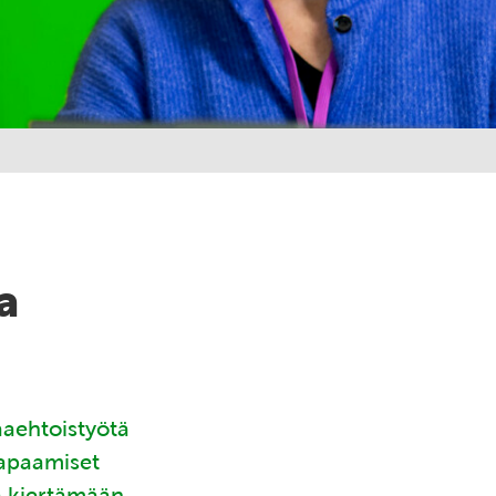
a
aaehtoistyötä
tapaamiset
ä kiertämään.