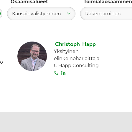
Osaamisalueet
Toimialaosaaminen
Kansainvälistyminen
Rakentaminen
ae
Christoph Happ
Yksityinen
elinkeinoharjoittaja
po
C.Happ Consulting
S
L
o
i
i
n
t
k
a
e
d
I
n