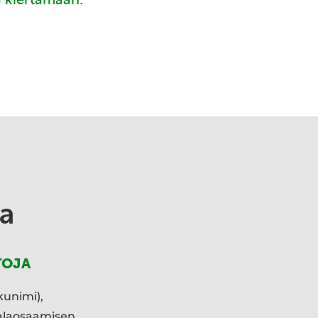
a
TOJA
kunimi),
ialaosaamisen