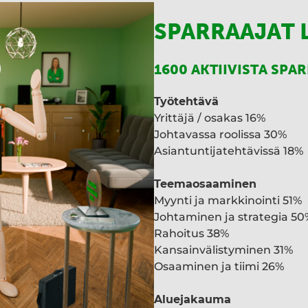
SPARRAAJAT 
1600 AKTIIVISTA SPA
Työtehtävä
Yrittäjä / osakas 16%
Johtavassa roolissa 30%
Asiantuntijatehtävissä 18%
Teemaosaaminen
Myynti ja markkinointi 51%
Johtaminen ja strategia 50
Rahoitus 38%
Kansainvälistyminen 31%
Osaaminen ja tiimi 26%
Aluejakauma