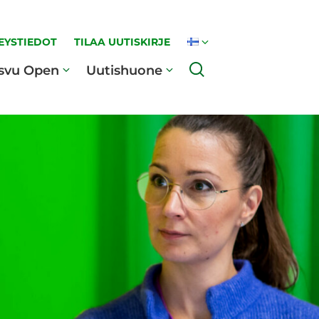
EYSTIEDOT
TILAA UUTISKIRJE
Haku
svu Open
Uutishuone