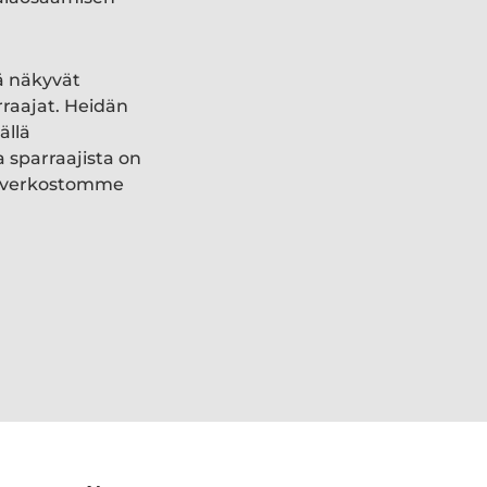
ä näkyvät
rraajat. Heidän
ällä
a sparraajista on
ki verkostomme