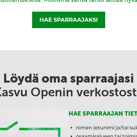
HAE SPARRAAJAKSI
Löydä oma sparraajasi
Kasvu Openin verkostost
HAE SPARRAAJAN TIE
nimen (etunimi ja/tai su
osaamisalueen tai toim