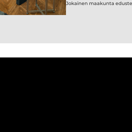
Jokainen maakunta edust