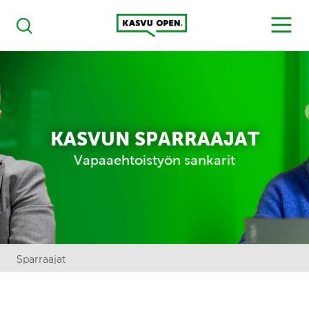
Kasvu Open
MENU
Haku
KASVUN SPARRAAJAT
Vapaaehtoistyön sankarit
Sparraajat