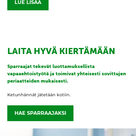
LUE LISÄÄ
LAITA HYVÄ KIERTÄMÄÄN
Sparraajat tekevät luottamuksellista
vapaaehtoistyötä ja toimivat yhteisesti sovittujen
periaatteiden mukaisesti.
Ketunhännät jätetään kotiin.
HAE SPARRAAJAKSI