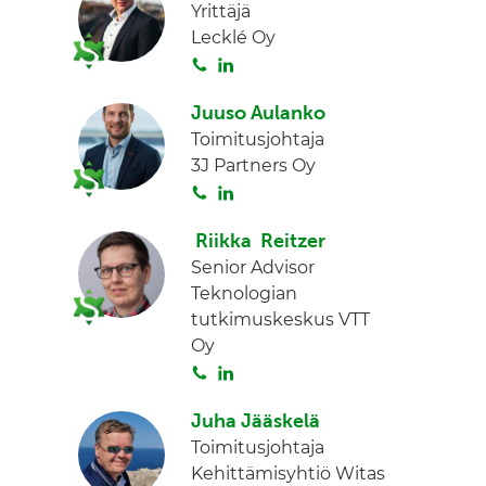
Yrittäjä
Lecklé Oy
S
L
o
i
Juuso Aulanko
i
n
Toimitusjohtaja
t
k
3J Partners Oy
a
e
S
L
d
o
i
I
Riikka Reitzer
i
n
n
Senior Advisor
t
k
Teknologian
a
e
tutkimuskeskus VTT
d
Oy
I
S
L
n
o
i
Juha Jääskelä
i
n
Toimitusjohtaja
t
k
Kehittämisyhtiö Witas
a
e