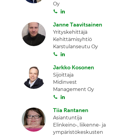
Oy
d
S
L
I
o
i
n
Janne Taavitsainen
i
n
Yrityskehittäjä
t
k
Kehittämisyhtiö
a
e
Karstulanseutu Oy
d
S
L
I
o
i
n
Jarkko Kosonen
i
n
Sijoittaja
t
k
Midinvest
a
e
Management Oy
d
S
L
I
o
i
n
Tiia Rantanen
i
n
Asiantuntija
t
k
Elinkeino-, liikenne- ja
a
e
ympäristökeskusten
d