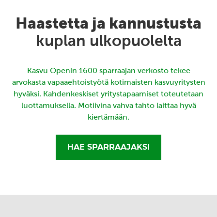
Haastetta ja kannustusta
kuplan ulkopuolelta
Kasvu Openin 1600 sparraajan verkosto tekee
arvokasta vapaaehtoistyötä kotimaisten kasvuyritysten
hyväksi. Kahdenkeskiset yritystapaamiset toteutetaan
luottamuksella. Motiivina vahva tahto laittaa hyvä
kiertämään.
HAE SPARRAAJAKSI