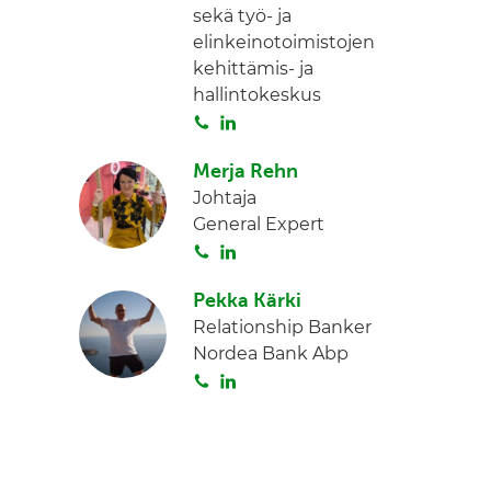
sekä työ- ja
I
elinkeinotoimistojen
n
kehittämis- ja
hallintokeskus
S
L
o
i
Merja Rehn
i
n
Johtaja
t
k
General Expert
a
e
S
L
d
o
i
I
Pekka Kärki
i
n
n
Relationship Banker
t
k
Nordea Bank Abp
a
e
S
L
d
o
i
I
i
n
n
t
k
a
e