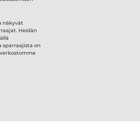
ä näkyvät
rraajat. Heidän
ällä
a sparraajista on
ki verkostomme