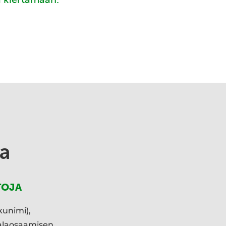
a
TOJA
kunimi),
ialaosaamisen