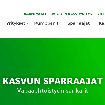
KARNEVAALI
VUODEN KASVUYRITYS
YHT
Yritykset
Kumppanit
Sparraajat
Ka
KASVUN SPARRAAJAT
Vapaaehtoistyön sankarit