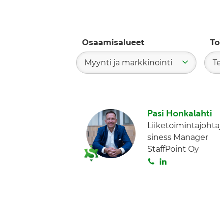
Osaamisalueet
To
Myynti ja markkinointi
T
Pasi Honkalahti
Liiketoimintajohta
siness Manager
StaffPoint Oy
S
L
o
i
i
n
t
k
a
e
d