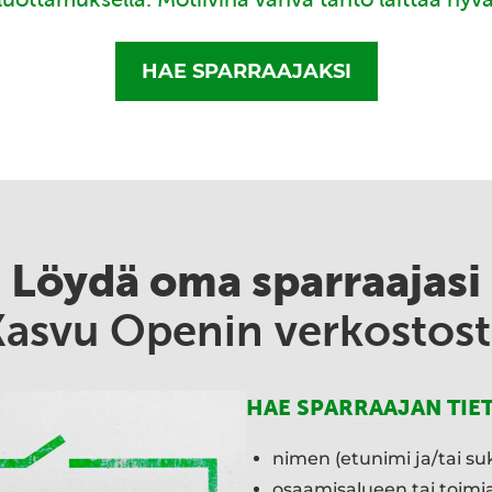
HAE SPARRAAJAKSI
Löydä oma sparraajasi
Kasvu Openin verkostost
HAE SPARRAAJAN TIE
nimen (etunimi ja/tai su
osaamisalueen tai toim