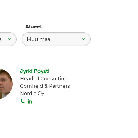
Alueet
s
Muu maa
Jyrki Poysti
Head of Consulting
Cornfield & Partners
Nordic Oy
S
L
o
i
i
n
t
k
a
e
d