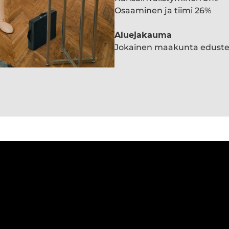
Osaaminen ja tiimi 26%
Aluejakauma
Jokainen maakunta edust