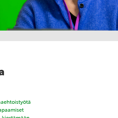
a
aaehtoistyötä
tapaamiset
ä kiertämään.