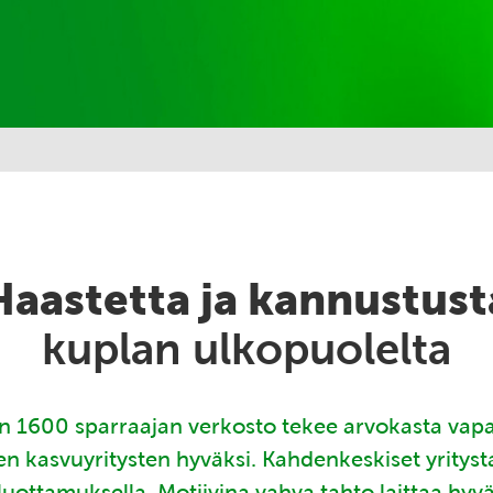
Haastetta ja kannustust
kuplan ulkopuolelta
 1600 sparraajan verkosto tekee arvokasta vap
en kasvuyritysten hyväksi. Kahdenkeskiset yritys
luottamuksella. Motiivina vahva tahto laittaa hyv