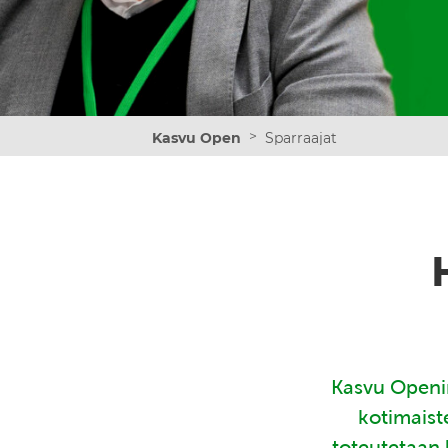
>
Kasvu Open
Sparraajat
Kasvu Openin
kotimaist
toteutetaan 