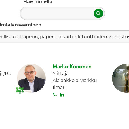
Hae nimellä
Hae
imialaosaaminen
eollisuus: Paperin, paperi- ja kartonkituotteiden valmistu
Marko Könönen
ja/Bu
Yrittäjä
Alalääkkölä Markku
Ilmari
S
L
o
i
i
n
t
k
a
e
d