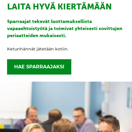
LAITA HYVÄ KIERTÄMÄÄN
Sparraajat tekevät luottamuksellista
vapaaehtoistyötä ja toimivat yhteisesti sovittujen
periaatteiden mukaisesti.
Ketunhännät jätetään kotiin.
HAE SPARRAAJAKSI