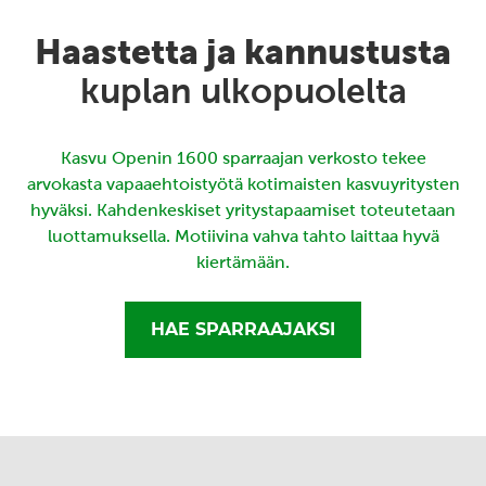
Haastetta ja kannustusta
kuplan ulkopuolelta
Kasvu Openin 1600 sparraajan verkosto tekee
arvokasta vapaaehtoistyötä kotimaisten kasvuyritysten
hyväksi. Kahdenkeskiset yritystapaamiset toteutetaan
luottamuksella. Motiivina vahva tahto laittaa hyvä
kiertämään.
HAE SPARRAAJAKSI