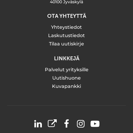
40100 Jyväskylä
OTA YHTEYTTÄ
Yhteystiedot
Laskutustiedot
Tilaa uutiskirje
LINKKEJÄ
Palvelut yrityksille
Uutishuone
Kuvapankki
LinkedIn
X
Facebook
Instagram
YouTube