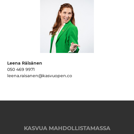
Leena Räisänen
050 469 9971
leena.raisanen@kasvuopen.co
KASVUA MAHDOLLISTAMASSA