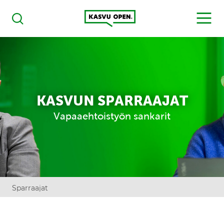
Kasvu Open
MENU
Haku
KASVUN SPARRAAJAT
Vapaaehtoistyön sankarit
Sparraajat