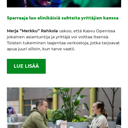
Sparraaja luo elinikäisiä suhteita yrittäjien kanssa
Merja ”Merkku” Rahkola
uskoo, että Kasvu Openissa
jokainen asiantuntija ja yrittäjä voi voittaa itsensä.
Toisten tukeminen laajentaa verkostoja, jotka tarjoavat
apua juuri silloin, kun tarve vaatii.
LUE LISÄÄ