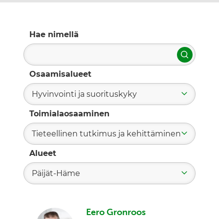
Hae nimellä
Hae
Osaamisalueet
Hyvinvointi ja suorituskyky
Toimialaosaaminen
Tieteellinen tutkimus ja kehittäminen
Alueet
Päijät-Häme
Eero Gronroos