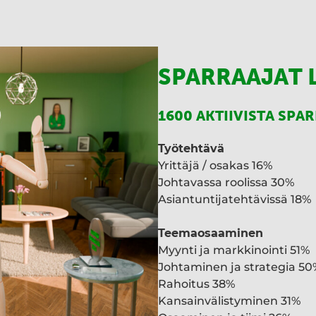
SPARRAAJAT 
1600 AKTIIVISTA SPA
Työtehtävä
Yrittäjä / osakas 16%
Johtavassa roolissa 30%
Asiantuntijatehtävissä 18%
Teemaosaaminen
Myynti ja markkinointi 51%
Johtaminen ja strategia 50
Rahoitus 38%
Kansainvälistyminen 31%