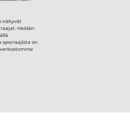
ä näkyvät
rraajat. Heidän
ällä
a sparraajista on
ki verkostomme