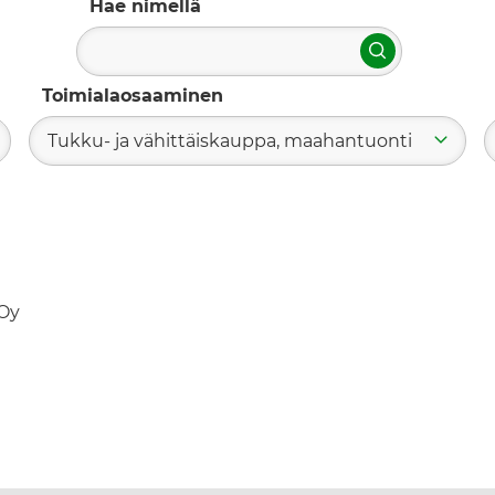
Hae nimellä
Hae
Toimialaosaaminen
Tukku- ja vähittäiskauppa, maahantuonti
Oy