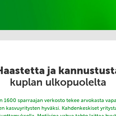
Haastetta ja kannustust
kuplan ulkopuolelta
 1600 sparraajan verkosto tekee arvokasta vap
en kasvuyritysten hyväksi. Kahdenkeskiset yritys
luottamuksella. Motiivina vahva tahto laittaa hyv