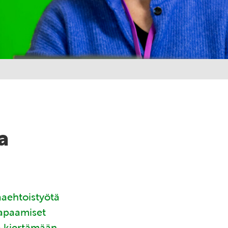
a
aaehtoistyötä
tapaamiset
ä kiertämään.