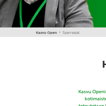
>
Kasvu Open
Sparraajat
Kasvu Openin
kotimaist
toteutetaan 