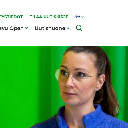
EYSTIEDOT
TILAA UUTISKIRJE
Haku
svu Open
Uutishuone