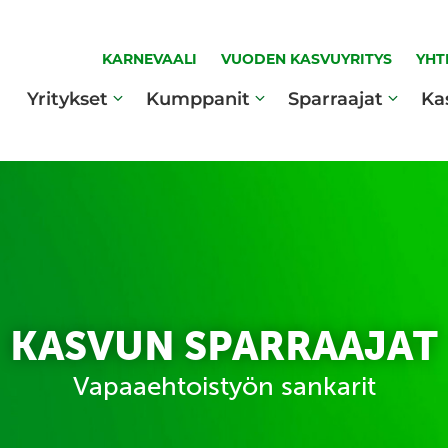
KARNEVAALI
VUODEN KASVUYRITYS
YHT
Yritykset
Kumppanit
Sparraajat
Ka
KASVUN SPARRAAJAT
Vapaaehtoistyön sankarit