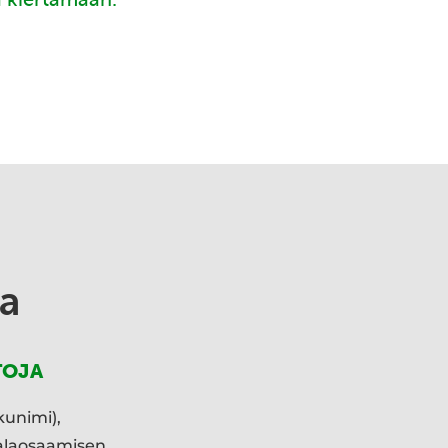
a
TOJA
kunimi),
ialaosaamisen