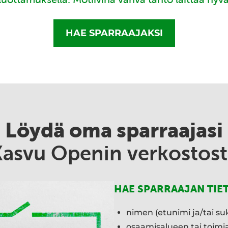
HAE SPARRAAJAKSI
Löydä oma sparraajasi
Kasvu Openin verkostost
HAE SPARRAAJAN TIE
nimen (etunimi ja/tai su
osaamisalueen tai toim