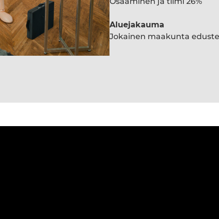
Osaaminen ja tiimi 26%
Aluejakauma
Jokainen maakunta edust