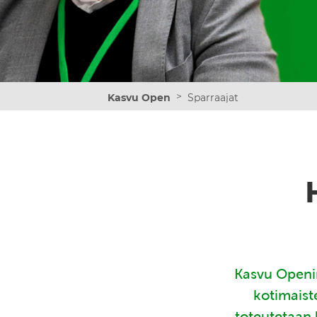
>
Kasvu Open
Sparraajat
Kasvu Openin
kotimaist
toteutetaan 