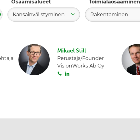
Osaamisalueet
Toimialaosaaminen
Kansainvälistyminen
Rakentaminen
ae
Mikael Still
ohtaja
Perustaja/Founder
VisionWorks Ab Oy
S
L
o
i
i
n
t
k
a
e
d
I
n