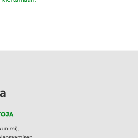
a
TOJA
kunimi),
ialaosaamisen