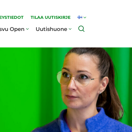
EYSTIEDOT
TILAA UUTISKIRJE
Haku
svu Open
Uutishuone