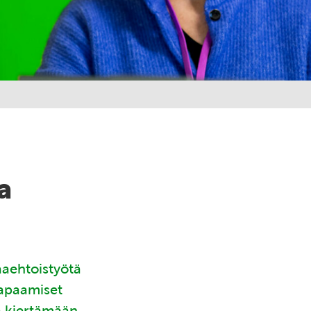
a
aaehtoistyötä
tapaamiset
ä kiertämään.