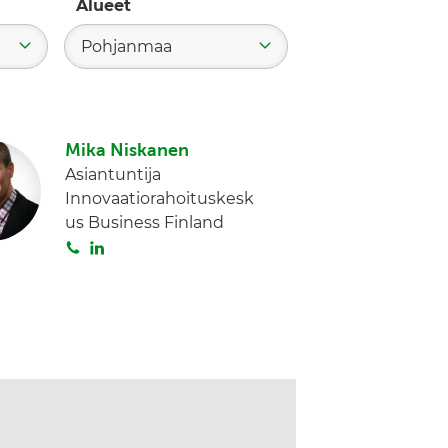
Alueet
Pohjanmaa
Mika Niskanen
Asiantuntija
Innovaatiorahoituskesk
us Business Finland
S
L
o
i
i
n
t
k
a
e
d
I
n