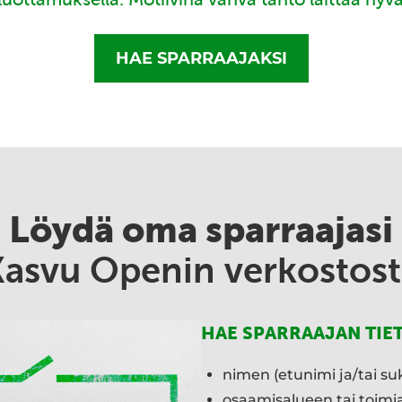
HAE SPARRAAJAKSI
Löydä oma sparraajasi
Kasvu Openin verkostost
HAE SPARRAAJAN TIE
nimen (etunimi ja/tai su
osaamisalueen tai toim