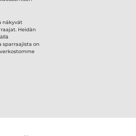
ä näkyvät
rraajat. Heidän
ällä
a sparraajista on
ki verkostomme