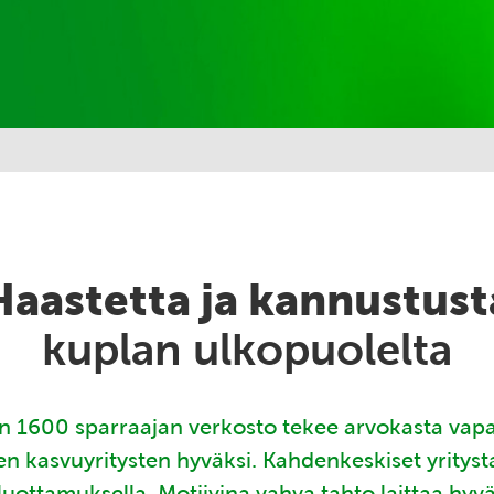
Haastetta ja kannustust
kuplan ulkopuolelta
 1600 sparraajan verkosto tekee arvokasta vap
en kasvuyritysten hyväksi. Kahdenkeskiset yritys
luottamuksella. Motiivina vahva tahto laittaa hyv