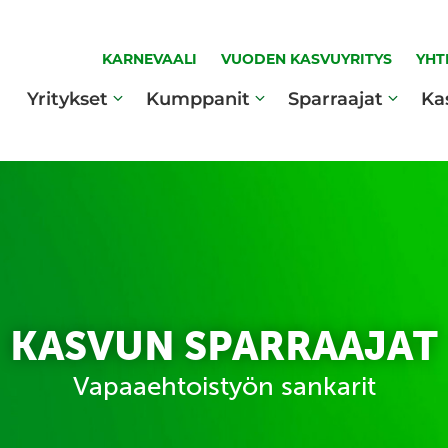
KARNEVAALI
VUODEN KASVUYRITYS
YHT
Yritykset
Kumppanit
Sparraajat
Ka
KASVUN SPARRAAJAT
Vapaaehtoistyön sankarit