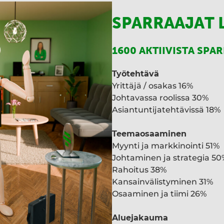
SPARRAAJAT 
1600 AKTIIVISTA SPA
Työtehtävä
Yrittäjä / osakas 16%
Johtavassa roolissa 30%
Asiantuntijatehtävissä 18%
Teemaosaaminen
Myynti ja markkinointi 51%
Johtaminen ja strategia 50
Rahoitus 38%
Kansainvälistyminen 31%
Osaaminen ja tiimi 26%
Aluejakauma