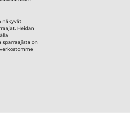
ä näkyvät
rraajat. Heidän
ällä
a sparraajista on
ki verkostomme