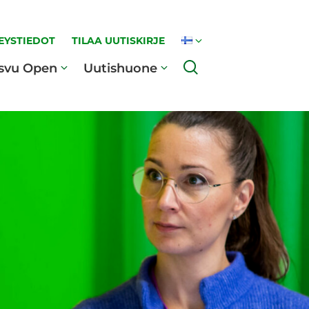
EYSTIEDOT
TILAA UUTISKIRJE
Haku
svu Open
Uutishuone