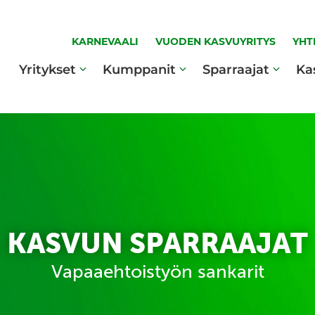
KARNEVAALI
VUODEN KASVUYRITYS
YHT
Yritykset
Kumppanit
Sparraajat
Ka
KASVUN SPARRAAJAT
Vapaaehtoistyön sankarit