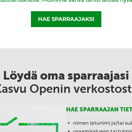
HAE SPARRAAJAKSI
Löydä oma sparraajasi
Kasvu Openin verkostost
HAE SPARRAAJAN TIE
nimen (etunimi ja/tai su
osaamisalueen tai toim