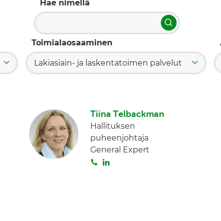
Hae nimellä
Hae
Toimialaosaaminen
Lakiasiain- ja laskentatoimen palvelut
Tiina Telbackman
Hallituksen
puheenjohtaja
General Expert
S
L
o
i
i
n
t
k
a
e
d