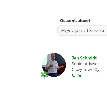
Osaamisalueet
Myynti ja markkinointi
Jan Schmidt
Senior Advisor
Crazy Town Oy
S
L
o
i
i
n
t
k
a
e
d