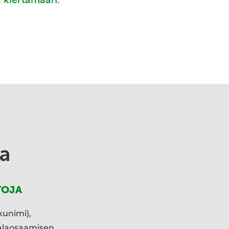
a
TOJA
kunimi),
ialaosaamisen