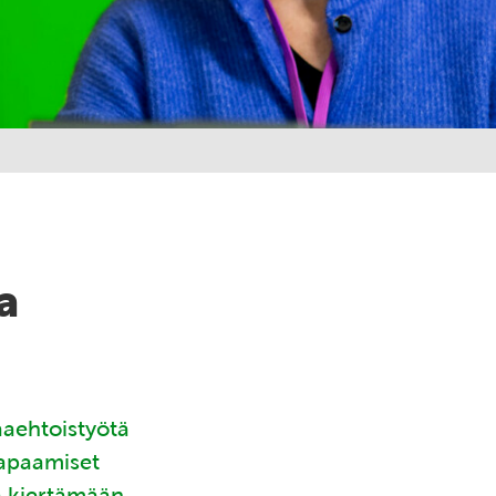
a
aaehtoistyötä
tapaamiset
ä kiertämään.