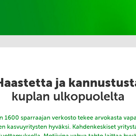
Haastetta ja kannustust
kuplan ulkopuolelta
 1600 sparraajan verkosto tekee arvokasta vap
en kasvuyritysten hyväksi. Kahdenkeskiset yritys
luottamuksella. Motiivina vahva tahto laittaa hyv