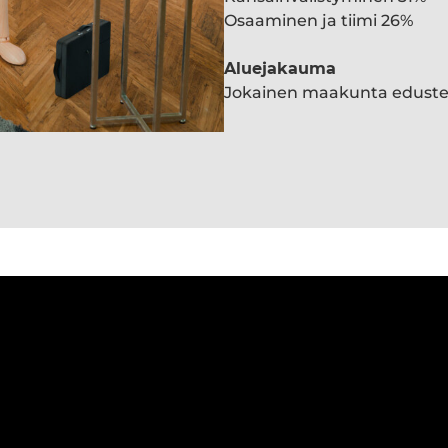
Osaaminen ja tiimi 26%
Aluejakauma
Jokainen maakunta edust