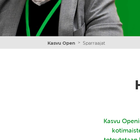
>
Kasvu Open
Sparraajat
Kasvu Openin
kotimaist
toteutetaan 