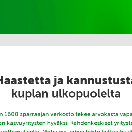
Haastetta ja kannustust
kuplan ulkopuolelta
 1600 sparraajan verkosto tekee arvokasta vap
en kasvuyritysten hyväksi. Kahdenkeskiset yritys
luottamuksella. Motiivina vahva tahto laittaa hyv