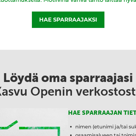
HAE SPARRAAJAKSI
Löydä oma sparraajasi
Kasvu Openin verkostost
HAE SPARRAAJAN TIE
nimen (etunimi ja/tai su
osaamisalueen tai toim