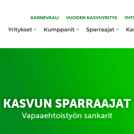
KARNEVAALI
VUODEN KASVUYRITYS
YHT
Yritykset
Kumppanit
Sparraajat
Ka
KASVUN SPARRAAJAT
Vapaaehtoistyön sankarit