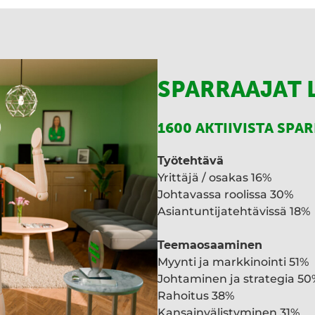
I
n
SPARRAAJAT 
1600 AKTIIVISTA SPA
Työtehtävä
Yrittäjä / osakas 16%
Johtavassa roolissa 30%
Asiantuntijatehtävissä 18%
Teemaosaaminen
Myynti ja markkinointi 51%
Johtaminen ja strategia 50
Rahoitus 38%
Kansainvälistyminen 31%