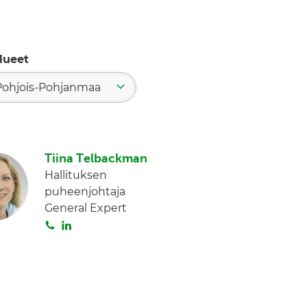
lueet
Pohjois-Pohjanmaa
Tiina Telbackman
Hallituksen
puheenjohtaja
General Expert
S
L
o
i
i
n
t
k
a
e
d