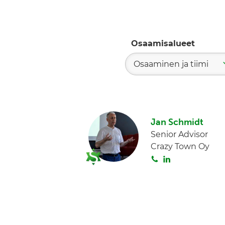
Osaamisalueet
Osaaminen ja tiimi
Jan Schmidt
Senior Advisor
Crazy Town Oy
S
L
o
i
i
n
t
k
a
e
d