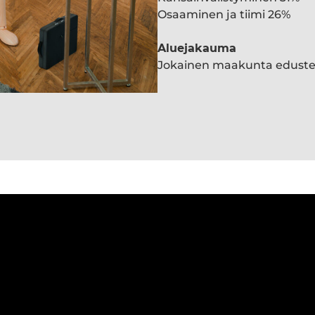
Osaaminen ja tiimi 26%
Aluejakauma
Jokainen maakunta edust