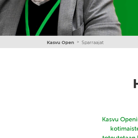
>
Kasvu Open
Sparraajat
Kasvu Openin
kotimaist
toteutetaan 