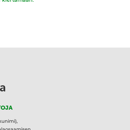
a
TOJA
kunimi),
ialaosaamisen