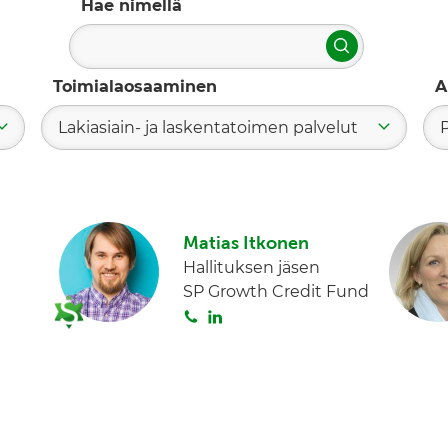
Hae nimellä
Hae
Toimialaosaaminen
A
Lakiasiain- ja laskentatoimen palvelut
Matias Itkonen
Hallituksen jäsen
SP Growth Credit Fund
S
L
o
i
i
n
t
k
a
e
d