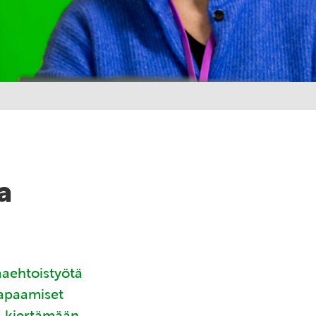
a
aaehtoistyötä
tapaamiset
ä kiertämään.