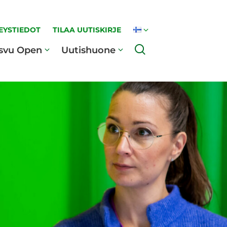
EYSTIEDOT
TILAA UUTISKIRJE
Haku
svu Open
Uutishuone