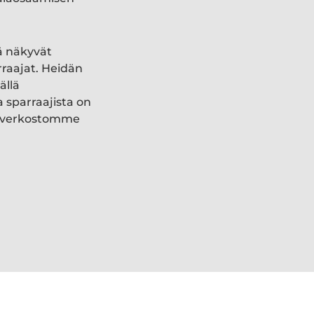
ä näkyvät
rraajat. Heidän
ällä
a sparraajista on
ki verkostomme