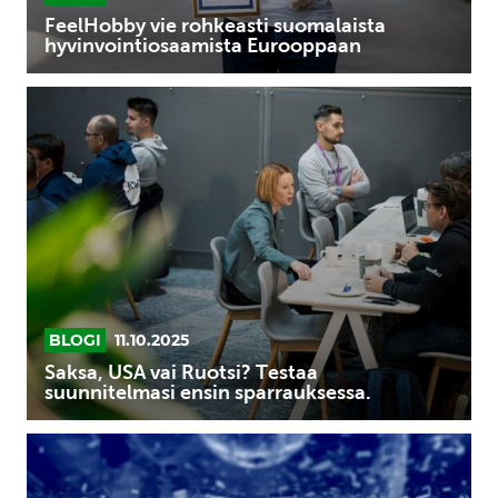
FeelHobby vie rohkeasti suomalaista
hyvinvointiosaamista Eurooppaan
Saksa,
USA
vai
Ruotsi?
Testaa
suunnitelmasi
ensin
sparrauksessa.
BLOGI
11.10.2025
Saksa, USA vai Ruotsi? Testaa
suunnitelmasi ensin sparrauksessa.
Putting
Finland