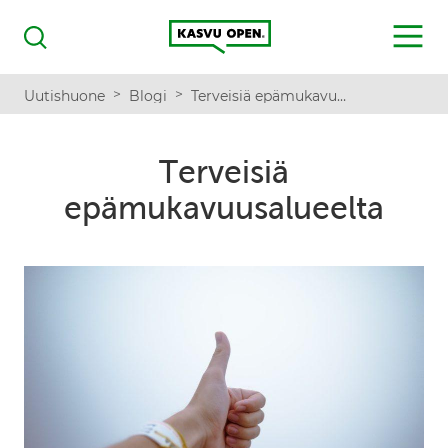
Kasvu Open
MENU
Haku
>
>
Uutishuone
Blogi
Terveisiä epämukavuusalueelta
Terveisiä
epämukavuusalueelta