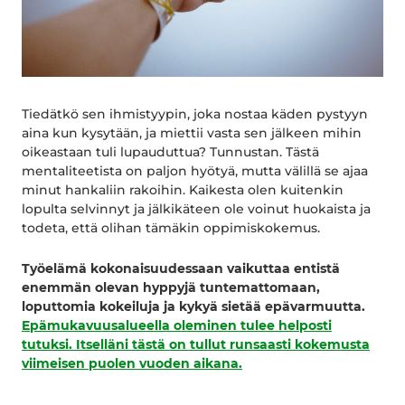
Tiedätkö sen ihmistyypin, joka nostaa käden pystyyn
aina kun kysytään, ja miettii vasta sen jälkeen mihin
oikeastaan tuli lupauduttua? Tunnustan. Tästä
mentaliteetista on paljon hyötyä, mutta välillä se ajaa
minut hankaliin rakoihin. Kaikesta olen kuitenkin
lopulta selvinnyt ja jälkikäteen ole voinut huokaista ja
todeta, että olihan tämäkin oppimiskokemus.
Työelämä kokonaisuudessaan vaikuttaa entistä
enemmän olevan hyppyjä tuntemattomaan,
loputtomia kokeiluja ja kykyä sietää epävarmuutta.
Epämukavuusalueella oleminen tulee helposti
tutuksi. Itselläni tästä on tullut runsaasti kokemusta
viimeisen puolen vuoden aikana.