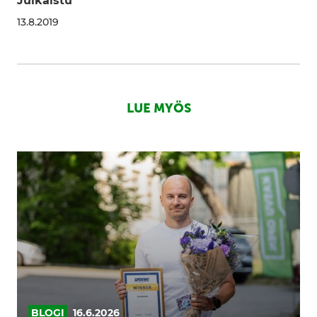
Julkaistu
13.8.2019
LUE MYÖS
FeelHobby
vie
rohkeasti
suomalaista
hyvinvointiosaamista
Eurooppaan
BLOGI
16.6.2026