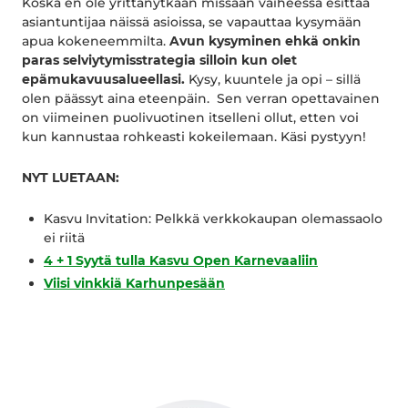
Koska en ole yrittänytkään missään vaiheessa esittää
asiantuntijaa näissä asioissa, se vapauttaa kysymään
apua kokeneemmilta.
Avun kysyminen ehkä onkin
paras selviytymisstrategia silloin kun olet
epämukavuusalueellasi.
Kysy, kuuntele ja opi – sillä
olen päässyt aina eteenpäin. Sen verran opettavainen
on viimeinen puolivuotinen itselleni ollut, etten voi
kun kannustaa rohkeasti kokeilemaan. Käsi pystyyn!
NYT LUETAAN:
Kasvu Invitation: Pelkkä verkkokaupan olemassaolo
ei riitä
4 + 1 Syytä tulla Kasvu Open Karnevaaliin
Viisi vinkkiä Karhunpesään