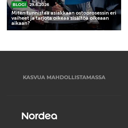
oikeaa
BLOGI
29.6.2026
sisältöä
Miten tunnistaa asiakkaan ostoprosessin eri
oikeaan
vaiheet ja tarjota oikeaa sisältöä oikeaan
aikaan?
aikaan?
KASVUA MAHDOLLISTAMASSA