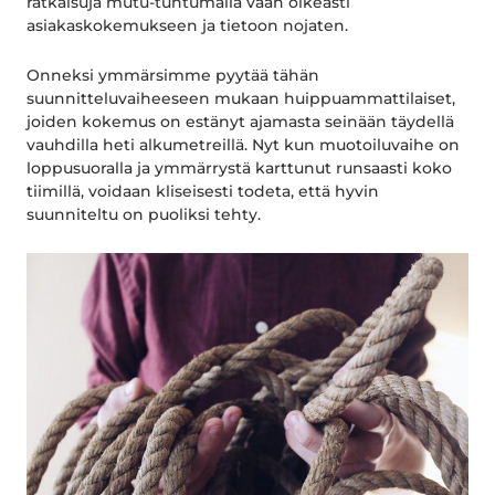
ratkaisuja mutu-tuntumalla vaan oikeasti
asiakaskokemukseen ja tietoon nojaten.
Onneksi ymmärsimme pyytää tähän
suunnitteluvaiheeseen mukaan huippuammattilaiset,
joiden kokemus on estänyt ajamasta seinään täydellä
vauhdilla heti alkumetreillä. Nyt kun muotoiluvaihe on
loppusuoralla ja ymmärrystä karttunut runsaasti koko
tiimillä, voidaan kliseisesti todeta, että hyvin
suunniteltu on puoliksi tehty.