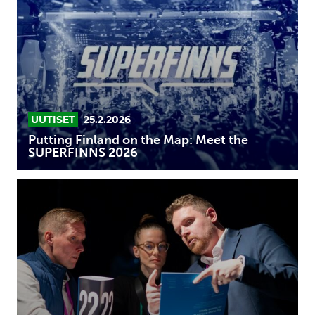
on
the
Map:
Meet
the
SUPERFINNS
2026
UUTISET
25.2.2026
Putting Finland on the Map: Meet the
SUPERFINNS 2026
Miten
tunnistaa
asiakkaan
ostoprosessin
eri
vaiheet
ja
tarjota