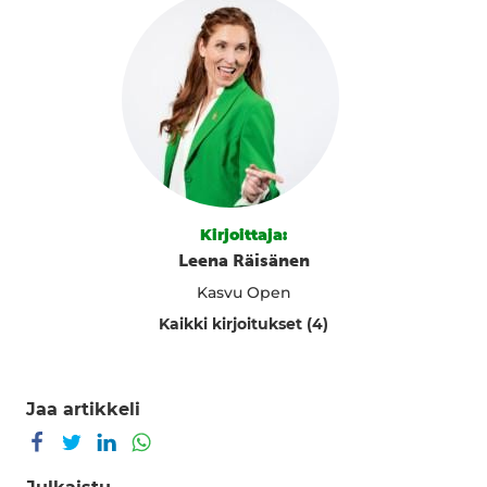
Kirjoittaja:
Leena Räisänen
Kasvu Open
Kaikki kirjoitukset (4)
Jaa artikkeli
Jaa Facebookissa
Jaa Twitterissä
Jaa LinkedInissä
Jaa WhatsAppissa