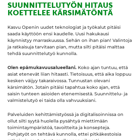
SUUNNITTELUTYÖN HITAUS
KOETTELEE KÄRSIMÄTÖNTÄ
Kasvu Openin uudet teknologiat ja työkalut pitäisi
saada käyttöön ensi kaudelle. Uusi hakukausi
käynnistyy marraskuussa. Sehän on ihan pian! Valintoja
ja ratkaisuja tarvitaan pian, mutta silti pitäisi malttaa
tehdä suunnittelutyö kunnolla.
Olen epämukavuusalueellani.
Koko ajan tuntuu, että
asiat etenevät liian hitaasti. Tietoisuus, että aika loppuu
kesken väijyy takaraivossa. Tunnustan olevani
kärsimätön. Jotain pitäisi tapahtua koko ajan, että
saisin tunteen asioiden etenemisestä. Suunnittelu- ja
valmistelutyö ei taida olla vahvuuksiani.
Palveluiden kehittämistyössä ja digitalisoinnissa on
ollut silti syytä huolella pysähtyä miettimään
toimintaympäristöä, tavoitteita ja konsepteja.
Pohjatyöt on tehtävä kunnolla, ettei pitkäkestoisia