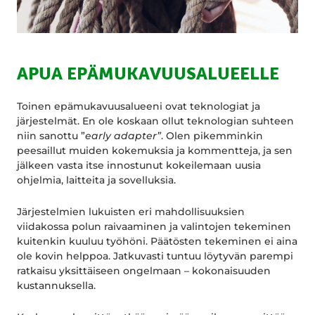
APUA EPÄMUKAVUUSALUEELLE
Toinen epämukavuusalueeni ovat teknologiat ja
järjestelmät. En ole koskaan ollut teknologian suhteen
niin sanottu ”
early adapter”
. Olen pikemminkin
peesaillut muiden kokemuksia ja kommentteja, ja sen
jälkeen vasta itse innostunut kokeilemaan uusia
ohjelmia, laitteita ja sovelluksia.
Järjestelmien lukuisten eri mahdollisuuksien
viidakossa polun raivaaminen ja valintojen tekeminen
kuitenkin kuuluu työhöni. Päätösten tekeminen ei aina
ole kovin helppoa. Jatkuvasti tuntuu löytyvän parempi
ratkaisu yksittäiseen ongelmaan – kokonaisuuden
kustannuksella.