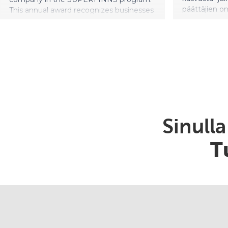
Sinull
T