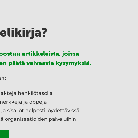
likirja?
oostuu artikkeleista, joissa
jien päätä vaivaavia kysymyksiä.
on:
takteja henkilötasolla
merkkejä ja oppeja
a sisällöt helposti löydettävissä
stä organisaatioiden palveluihin