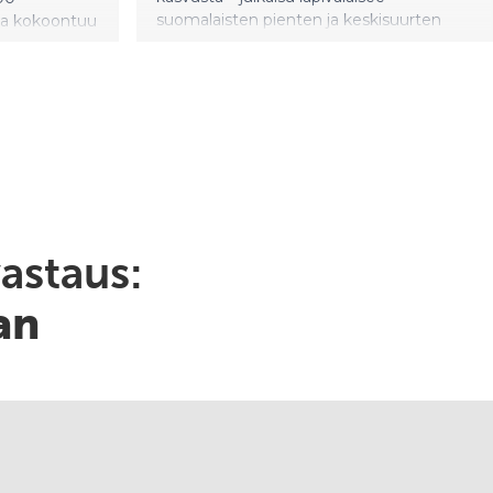
astaus:
an