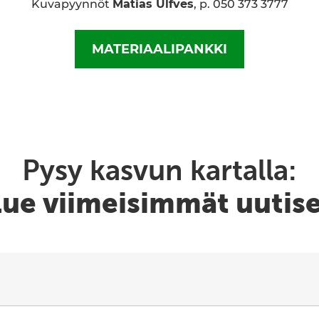
Kuvapyynnöt
Matias Ulfves
, p. 050 373 3777
MATERIAALIPANKKI
Pysy kasvun kartalla:
ue viimeisimmät uutis