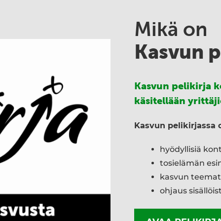
Mikä on
Kasvun pe
Kasvun pelikirja k
käsitellään yrittä
Kasvun pelikirjassa 
hyödyllisiä kon
tosielämän esi
kasvun teemat j
ohjaus sisällöi