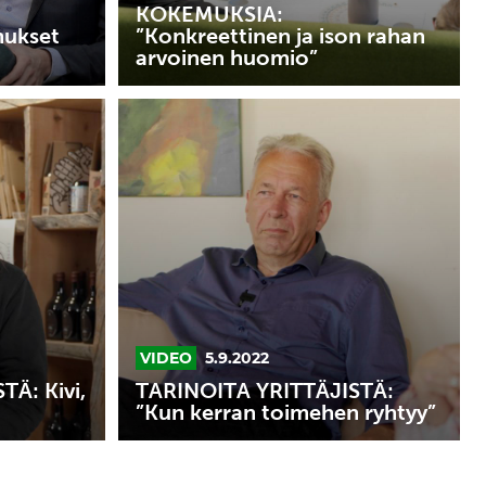
KOKEMUKSIA:
mukset
”Konkreettinen ja ison rahan
arvoinen huomio”
TARINOITA
YRITTÄJISTÄ:
”Kun
kerran
toimehen
ryhtyy”
VIDEO
5.9.2022
Ä: Kivi,
TARINOITA YRITTÄJISTÄ:
”Kun kerran toimehen ryhtyy”