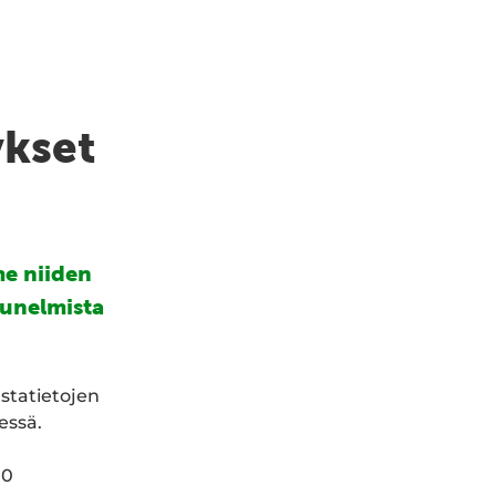
ykset
e niiden
 unelmista
statietojen
essä.
00