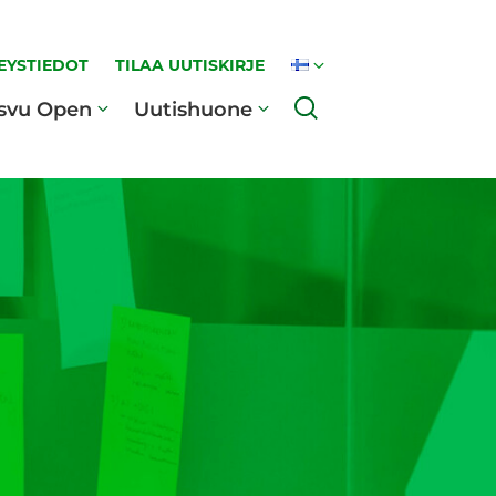
EYSTIEDOT
TILAA UUTISKIRJE
Haku
svu Open
Uutishuone