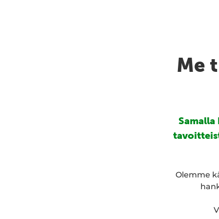
Me t
Samalla
tavoittei
Olemme käy
hank
V