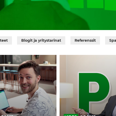
tteet
Blogit ja yritystarinat
Referenssit
Spa
nalyysi
IPR-
strategia
ja
sopimukset
rajaavat
riskejä