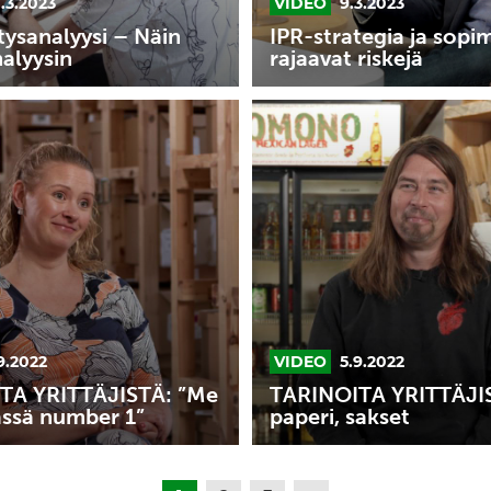
.3.2023
VIDEO
9.3.2023
tysanalyysi – Näin
IPR-strategia ja sopi
nalyysin
rajaavat riskejä
TARINOITA
:
YRITTÄJISTÄ:
Kivi,
paperi,
sakset
9.2022
VIDEO
5.9.2022
TA YRITTÄJISTÄ: ”Me
TARINOITA YRITTÄJIST
ässä number 1”
paperi, sakset