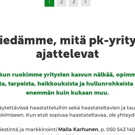
Seuraava
1
2
3
iedämme, mitä pk-yrit
ajattelevat
 kun ruokimme yritysten kasvun nälkää, opimm
sta, tarpeista, heikkouksista ja hullunrohkeista
enemmän kuin kukaan muu.
tettävissä haastatteluihin sekä haastateltavien ja tau
kimiseen. Kun etsit sopivaa haastateltavaa, ole yhteyd
iestintä ja markkinointi
Malla Karhunen
, p. 050 543 14