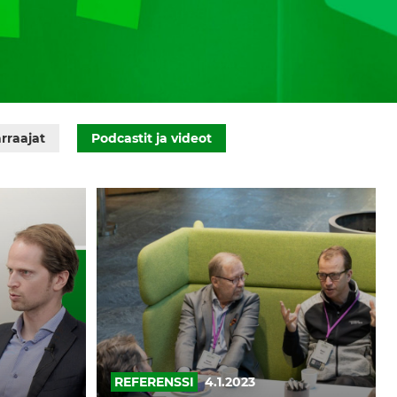
rraajat
Podcastit ja videot
KOKEMUKSIA:
”Konkreettinen
ja
ison
rahan
arvoinen
huomio”
REFERENSSI
4.1.2023