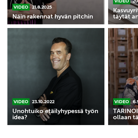
VIDEO
20
VIDEO
21.8.2025
Kasvuyri
Näin rakennat hyvän pitchin
täytät a
Unohtuiko
TARINOITA
etäilyhypessä
YRITTÄJISTÄ
työn
”Me
idea?
ollaan
tässä
number
1”
VIDEO
23.10.2022
VIDEO
6.
Unohtuiko etäilyhypessä työn
TARINOI
idea?
ollaan t