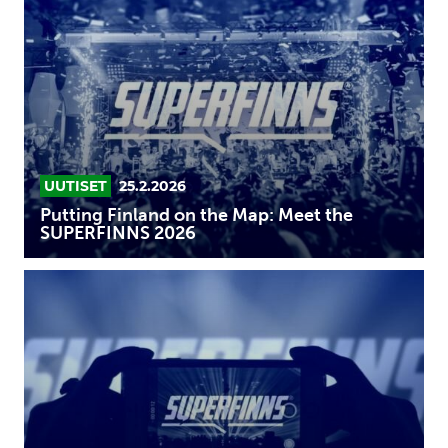
on
the
Map:
Meet
the
SUPERFINNS
2026
UUTISET
25.2.2026
Putting Finland on the Map: Meet the
SUPERFINNS 2026
Up
your
game
in
the
SUPERFINNS
program