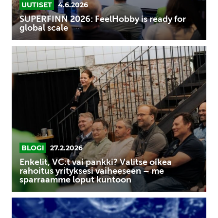
UUTISET
4.6.2026
SUPERFINN 2026: FeelHobby is ready for
global scale
Enkelit,
VC:t
vai
pankki?
Valitse
oikea
rahoitus
yrityksesi
vaiheeseen
BLOGI
27.2.2026
–
Enkelit, VC:t vai pankki? Valitse oikea
me
rahoitus yrityksesi vaiheeseen – me
sparraamme loput kuntoon
sparraamme
loput
Putting
kuntoon
Finland