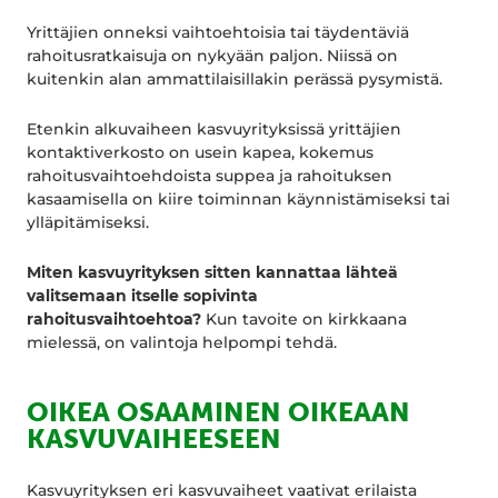
Yrittäjien onneksi vaihtoehtoisia tai täydentäviä
rahoitusratkaisuja on nykyään paljon. Niissä on
kuitenkin alan ammattilaisillakin perässä pysymistä.
Etenkin alkuvaiheen kasvuyrityksissä yrittäjien
kontaktiverkosto on usein kapea, kokemus
rahoitusvaihtoehdoista suppea ja rahoituksen
kasaamisella on kiire toiminnan käynnistämiseksi tai
ylläpitämiseksi.
Miten kasvuyrityksen sitten kannattaa lähteä
valitsemaan itselle sopivinta
rahoitusvaihtoehtoa?
Kun tavoite on kirkkaana
mielessä, on valintoja helpompi tehdä.
OIKEA OSAAMINEN OIKEAAN
KASVUVAIHEESEEN
Kasvuyrityksen eri kasvuvaiheet vaativat erilaista