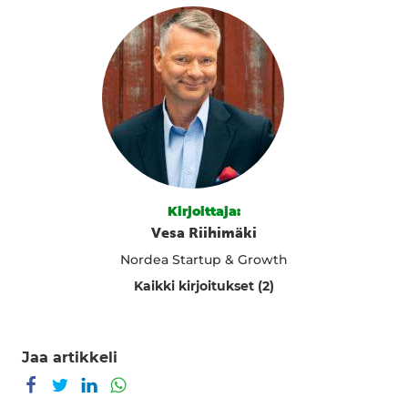
Kirjoittaja:
Vesa Riihimäki
Nordea Startup & Growth
Kaikki kirjoitukset (2)
Jaa artikkeli
Jaa Facebookissa
Jaa Twitterissä
Jaa LinkedInissä
Jaa WhatsAppissa