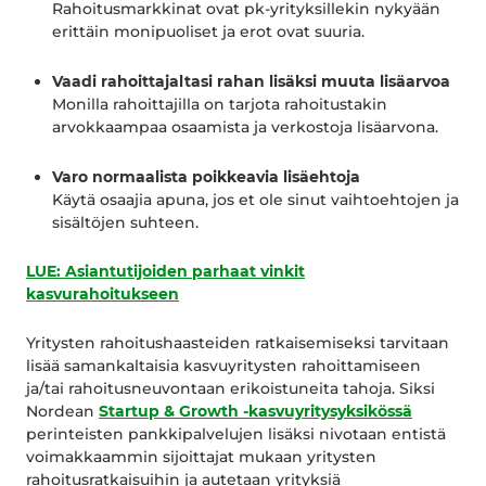
Rahoitusmarkkinat ovat pk-yrityksillekin nykyään
erittäin monipuoliset ja erot ovat suuria.
Vaadi rahoittajaltasi rahan lisäksi muuta lisäarvoa
Monilla rahoittajilla on tarjota rahoitustakin
arvokkaampaa osaamista ja verkostoja lisäarvona.
Varo normaalista poikkeavia lisäehtoja
Käytä osaajia apuna, jos et ole sinut vaihtoehtojen ja
sisältöjen suhteen.
LUE: Asiantutijoiden parhaat vinkit
kasvurahoitukseen
Yritysten rahoitushaasteiden ratkaisemiseksi tarvitaan
lisää samankaltaisia kasvuyritysten rahoittamiseen
ja/tai rahoitusneuvontaan erikoistuneita tahoja. Siksi
Nordean
Startup & Growth -kasvuyritysyksikössä
perinteisten pankkipalvelujen lisäksi nivotaan entistä
voimakkaammin sijoittajat mukaan yritysten
rahoitusratkaisuihin ja autetaan yrityksiä