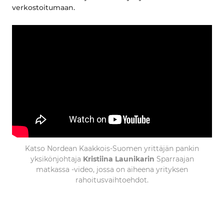
verkostoitumaan.
Katso Nordean Kaakkois-Suomen yrittäjän pankin
yksikönjohtaja
Kristiina Launikarin
Sparraajan
matkassa -video, jossa on aiheena yrityksen
rahoitusvaihtoehdot.