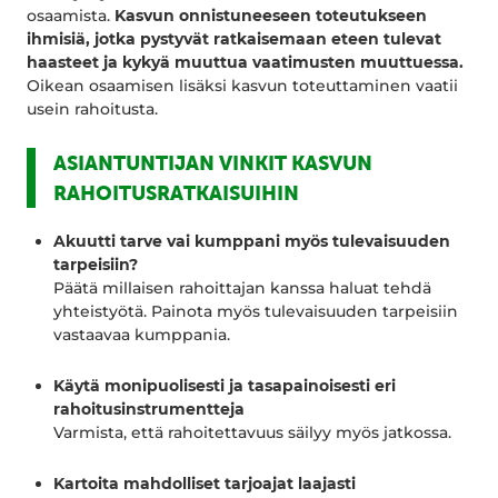
osaamista.
Kasvun onnistuneeseen toteutukseen
ihmisiä, jotka pystyvät ratkaisemaan eteen tulevat
haasteet ja kykyä muuttua vaatimusten muuttuessa.
Oikean osaamisen lisäksi kasvun toteuttaminen vaatii
usein rahoitusta.
ASIANTUNTIJAN VINKIT KASVUN
RAHOITUSRATKAISUIHIN
Akuutti tarve vai kumppani myös tulevaisuuden
tarpeisiin?
Päätä millaisen rahoittajan kanssa haluat tehdä
yhteistyötä. Painota myös tulevaisuuden tarpeisiin
vastaavaa kumppania.
Käytä monipuolisesti ja tasapainoisesti eri
rahoitusinstrumentteja
Varmista, että rahoitettavuus säilyy myös jatkossa.
Kartoita mahdolliset tarjoajat laajasti