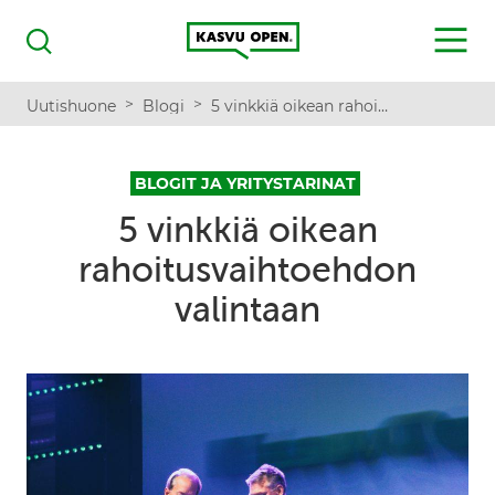
Kasvu Open
MENU
Haku
>
>
Uutishuone
Blogi
5 vinkkiä oikean rahoitusvaihtoehdon valintaan
BLOGIT JA YRITYSTARINAT
5 vinkkiä oikean
rahoitusvaihtoehdon
valintaan