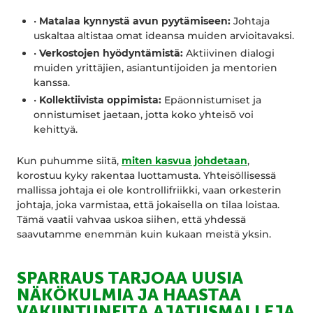
•
Matalaa kynnystä avun pyytämiseen:
Johtaja
uskaltaa altistaa omat ideansa muiden arvioitavaksi.
•
Verkostojen hyödyntämistä:
Aktiivinen dialogi
muiden yrittäjien, asiantuntijoiden ja mentorien
kanssa.
•
Kollektiivista oppimista:
Epäonnistumiset ja
onnistumiset jaetaan, jotta koko yhteisö voi
kehittyä.
Kun puhumme siitä,
miten kasvua johdetaan
,
korostuu kyky rakentaa luottamusta. Yhteisöllisessä
mallissa johtaja ei ole kontrollifriikki, vaan orkesterin
johtaja, joka varmistaa, että jokaisella on tilaa loistaa.
Tämä vaatii vahvaa uskoa siihen, että yhdessä
saavutamme enemmän kuin kukaan meistä yksin.
SPARRAUS TARJOAA UUSIA
NÄKÖKULMIA JA HAASTAA
VAKIINTUNEITA AJATUSMALLEJA