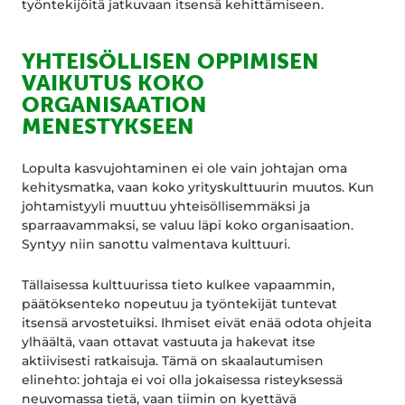
työntekijöitä jatkuvaan itsensä kehittämiseen.
YHTEISÖLLISEN OPPIMISEN
VAIKUTUS KOKO
ORGANISAATION
MENESTYKSEEN
Lopulta kasvujohtaminen ei ole vain johtajan oma
kehitysmatka, vaan koko yrityskulttuurin muutos. Kun
johtamistyyli muuttuu yhteisöllisemmäksi ja
sparraavammaksi, se valuu läpi koko organisaation.
Syntyy niin sanottu valmentava kulttuuri.
Tällaisessa kulttuurissa tieto kulkee vapaammin,
päätöksenteko nopeutuu ja työntekijät tuntevat
itsensä arvostetuiksi. Ihmiset eivät enää odota ohjeita
ylhäältä, vaan ottavat vastuuta ja hakevat itse
aktiivisesti ratkaisuja. Tämä on skaalautumisen
elinehto: johtaja ei voi olla jokaisessa risteyksessä
neuvomassa tietä, vaan tiimin on kyettävä