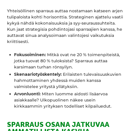
Yhteisöllinen sparraus auttaa nostamaan katseen arjen
tulipaloista kohti horisonttia. Strateginen ajattelu vaatii
kykyä nähdä kokonaisuuksia ja syy-seuraussuhteita.
Kun jaat strategisia pohdintojasi sparraajien kanssa, he
auttavat sinua analysoimaan valintojesi vaikutuksia
kriittisesti.
Fokusoiminen:
Mitkä ovat ne 20 % toimenpiteistä,
jotka tuovat 80 % tuloksista? Sparraus auttaa
karsimaan turhan rönsyilyn.
Skenaariotyöskentely:
Erilaisten tulevaisuuskuvien
hahmottaminen yhdessä muiden kanssa
valmistelee yritystä yllätyksiin.
Arvonluonti:
Miten luomme aidosti lisäarvoa
asiakkaalle? Ulkopuolinen näkee usein
kirkkaammin yrityksen todelliset kilpailuedut.
SPARRAUS OSANA JATKUVAA