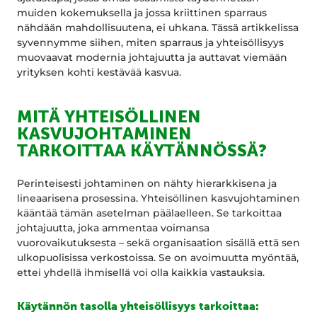
muiden kokemuksella ja jossa kriittinen sparraus
nähdään mahdollisuutena, ei uhkana. Tässä artikkelissa
syvennymme siihen, miten sparraus ja yhteisöllisyys
muovaavat modernia johtajuutta ja auttavat viemään
yrityksen kohti kestävää kasvua.
MITÄ YHTEISÖLLINEN
KASVUJOHTAMINEN
TARKOITTAA KÄYTÄNNÖSSÄ?
Perinteisesti johtaminen on nähty hierarkkisena ja
lineaarisena prosessina. Yhteisöllinen kasvujohtaminen
kääntää tämän asetelman päälaelleen. Se tarkoittaa
johtajuutta, joka ammentaa voimansa
vuorovaikutuksesta – sekä organisaation sisällä että sen
ulkopuolisissa verkostoissa. Se on avoimuutta myöntää,
ettei yhdellä ihmisellä voi olla kaikkia vastauksia.
Käytännön tasolla yhteisöllisyys tarkoittaa: