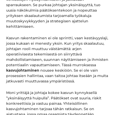
sparraukseen. Se purkaa johtajan yksinäisyyttä, tuo
uusia näkökulmia päätöksentekoon ja nopeuttaa
yrityksen skaalautumista tarjoamalla työkaluja
muutoskyvykkyyden ja strategisen ajattelun
kehittämiseen.
Kasvun rakentaminen ei ole sprintti, vaan kestävyyslaji,
jossa kukaan ei menesty yksin. Kun yritys skaalautuu,
johtajan rooli muuttuu väistämättä: arjen
operatiivisesta tekemisestä on siirryttävä
mahdollistamiseen, suunnan näyttämiseen ja ihmisten
potentiaalin vapauttamiseen. Tässä murroksessa
kasvujohtaminen
nousee keskiöön. Se ei ole vain
prosessien hallintaa, vaan taitoa johtaa itseään ja muita
jatkuvasti muuttuvassa ympäristössä.
Moni yrittäjä ja johtaja kokee kasvun kynnyksellä
”yksinäisyyttä huipulla”. Päätökset ovat suuria, riskit
konkreettisia ja vastuu painaa. Yhteisöllinen
kasvujohtaminen tarjoaa tähän ratkaisun. Se on
ajatustapa, jossa omaa osaamista täydennetään