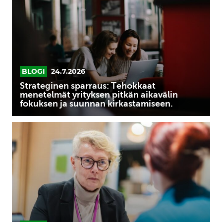
menetelmät
yrityksen
pitkän
aikavälin
fokuksen
ja
BLOGI
24.7.2026
suunnan
Strateginen sparraus: Tehokkaat
kirkastamiseen.
menetelmät yrityksen pitkän aikavälin
fokuksen ja suunnan kirkastamiseen.
Sparraaja
Anna-
Stiina
Boström
piirtää
yrittäjille
ymmärryksen,
mistä