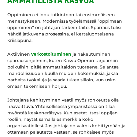
AMMATILLISTA KASVUA
Oppiminen ei lopu tutkintoon tai ensimmäiseen
menestykseen. Modernissa työelämässä ”oppimaan
oppiminen” on johtajan tärkein taito. Sparraus tulisi
nähdä jatkuvana prosessina, ei kertaluonteisena
kriisiapuna.
Aktiivinen
verkostoituminen
ja hakeutuminen
sparrausohjelmiin, kuten Kasvu Openin tarjoamiin
polkuihin, pitää ammattitaidon tuoreena. Se antaa
mahdollisuuden kuulla muiden kokemuksia, jakaa
parhaita työkaluja ja saada tukea silloin, kun usko
omaan tekemiseen horjuu.
Johtajana kehittyminen vaatii myös rohkeutta olla
haavoittuva. Yhteisöllisessä ympäristössä on tilaa
myöntää keskeneräisyys. Kun asetat itsesi oppijan
rooliin, näytät samalla esimerkkiä koko
organisaatiollesi. Jos johtaja on valmis kehittymään ja
ottamaan palautetta vastaan, se rohkaisee myös