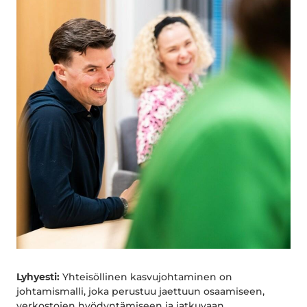
Lyhyesti:
Yhteisöllinen kasvujohtaminen on
johtamismalli, joka perustuu jaettuun osaamiseen,
verkostojen hyödyntämiseen ja jatkuvaan