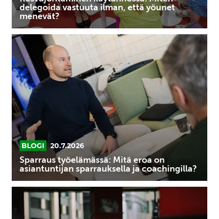
delegoida vastuuta ilman, että yöunet
menevät?
Sparraus
työelämässä:
Mitä
eroa
on
asiantuntijan
sparrauksella
ja
coachingilla?
BLOGI
20.7.2026
Sparraus työelämässä: Mitä eroa on
asiantuntijan sparrauksella ja coachingilla?
Strateginen
sparraus:
Tehokkaat