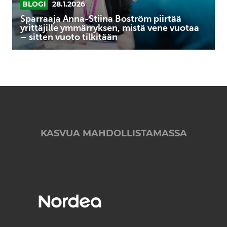
vene
BLOGI
28.1.2026
vuotaa
Sparraaja Anna-Stiina Boström piirtää
–
yrittäjille ymmärryksen, mistä vene vuotaa
– sitten vuoto tilkitään
sitten
vuoto
tilkitään
KASVUA MAHDOLLISTAMASSA