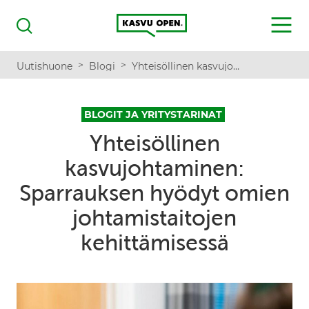
Kasvu Open
MENU
Haku
>
>
Uutishuone
Blogi
Yhteisöllinen kasvujohtaminen: Sparrauksen hyödyt omien johtamistaitojen kehittämisessä
BLOGIT JA YRITYSTARINAT
Yhteisöllinen
kasvujohtaminen:
Sparrauksen hyödyt omien
johtamistaitojen
kehittämisessä