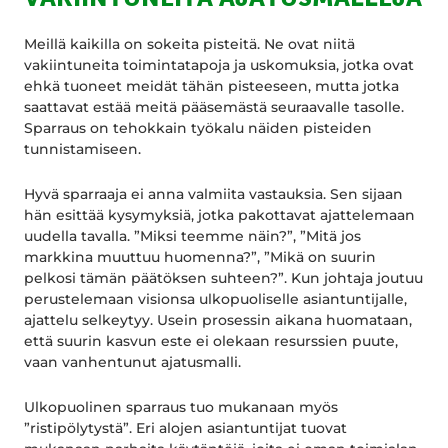
Meillä kaikilla on sokeita pisteitä. Ne ovat niitä
vakiintuneita toimintatapoja ja uskomuksia, jotka ovat
ehkä tuoneet meidät tähän pisteeseen, mutta jotka
saattavat estää meitä pääsemästä seuraavalle tasolle.
Sparraus on tehokkain työkalu näiden pisteiden
tunnistamiseen.
Hyvä sparraaja ei anna valmiita vastauksia. Sen sijaan
hän esittää kysymyksiä, jotka pakottavat ajattelemaan
uudella tavalla. ”Miksi teemme näin?”, ”Mitä jos
markkina muuttuu huomenna?”, ”Mikä on suurin
pelkosi tämän päätöksen suhteen?”. Kun johtaja joutuu
perustelemaan visionsa ulkopuoliselle asiantuntijalle,
ajattelu selkeytyy. Usein prosessin aikana huomataan,
että suurin kasvun este ei olekaan resurssien puute,
vaan vanhentunut ajatusmalli.
Ulkopuolinen sparraus tuo mukanaan myös
”ristipölytystä”. Eri alojen asiantuntijat tuovat