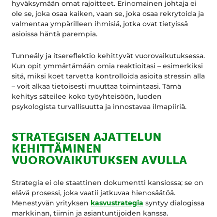
hyväksymään omat rajoitteet. Erinomainen johtaja ei
ole se, joka osaa kaiken, vaan se, joka osaa rekrytoida ja
valmentaa ympärilleen ihmisiä, jotka ovat tietyissä
asioissa häntä parempia.
Tunneäly ja itsereflektio kehittyvät vuorovaikutuksessa.
Kun opit ymmärtämään omia reaktioitasi – esimerkiksi
sitä, miksi koet tarvetta kontrolloida asioita stressin alla
– voit alkaa tietoisesti muuttaa toimintaasi. Tämä
kehitys säteilee koko työyhteisöön, luoden
psykologista turvallisuutta ja innostavaa ilmapiiriä.
STRATEGISEN AJATTELUN
KEHITTÄMINEN
VUOROVAIKUTUKSEN AVULLA
Strategia ei ole staattinen dokumentti kansiossa; se on
elävä prosessi, joka vaatii jatkuvaa hienosäätöä.
Menestyvän yrityksen
kasvustrategia
syntyy dialogissa
markkinan, tiimin ja asiantuntijoiden kanssa.