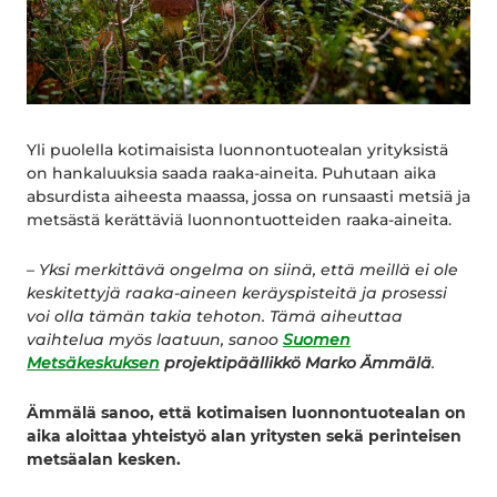
Yli puolella kotimaisista luonnontuotealan yrityksistä
on hankaluuksia saada raaka-aineita. Puhutaan aika
absurdista aiheesta maassa, jossa on runsaasti metsiä ja
metsästä kerättäviä luonnontuotteiden raaka-aineita.
– Yksi merkittävä ongelma on siinä, että meillä ei ole
keskitettyjä raaka-aineen keräyspisteitä ja prosessi
voi olla tämän takia tehoton. Tämä aiheuttaa
vaihtelua myös laatuun, sanoo
Suomen
Metsäkeskuksen
projektipäällikkö Marko Ämmälä
.
Ämmälä sanoo, että kotimaisen luonnontuotealan on
aika aloittaa yhteistyö alan yritysten sekä perinteisen
metsäalan kesken.