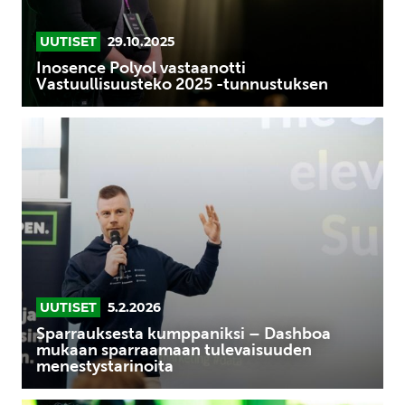
UUTISET
29.10.2025
Inosence Polyol vastaanotti
Vastuullisuusteko 2025 -tunnustuksen
Sparrauksesta
kumppaniksi
–
Dashboa
mukaan
sparraamaan
tulevaisuuden
menestystarinoita
UUTISET
5.2.2026
Sparrauksesta kumppaniksi – Dashboa
mukaan sparraamaan tulevaisuuden
menestystarinoita