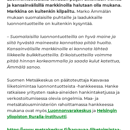
ja kansainvälisillä markkinoilla halutaan olla mukana.
Markkina on kuitenkin kilpailtu.
Marko Ämmälän
mukaan suomalaisille puhtaille ja laadukkaille
luonnontuotteille on kuitenkin kysyntää.
– Suomalaisilla luonnontuotteilla on hyvä maine ja
siitä hyvästä maineesta kannattaa pitää huolta.
Kansainvälisille markkinoille ei kannata lähteä
liikkeelle bulkkituotteilla. Erikoistuotteilla voimme
pitää hinnan korkeammalla ja saada kulut katettua,
Ämmälä sanoo.
Suomen Metsäkeskus on päätoteuttaja Kasvavaa
liiketoimintaa luonnontuotteista -hankkeessa. Hanke
ratkaisee yritysten raaka-aineiden hankintaketjussa ja
verkostoitumisessa olevia ongelmia. Maa- ja
metsätalousministeriön rahoittamassa hankkeessa
mukana ovat myös
Luonnonvarakeskus
ja
Helsingin
yliopiston Ruralia-instituutti
.
https://www.metsakeskus.fi/kasvavaa-liiketoimintaa-