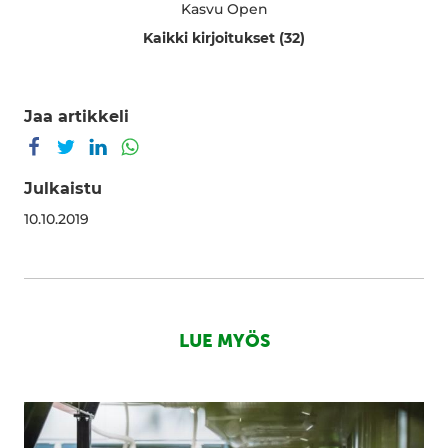
Kasvu Open
Kaikki kirjoitukset (32)
Jaa artikkeli
Jaa Facebookissa
Jaa Twitterissä
Jaa LinkedInissä
Jaa WhatsAppissa
Julkaistu
10.10.2019
LUE MYÖS
Kasvu
Open