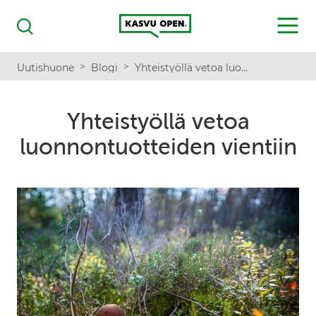
Kasvu Open
MENU
Haku
>
>
Uutishuone
Blogi
Yhteistyöllä vetoa luonnontuotteiden vientiin
Yhteistyöllä vetoa
luonnontuotteiden vientiin