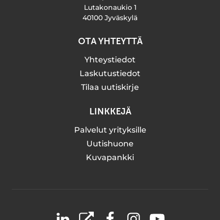
Lutakonaukio 1
40100 Jyväskylä
OTA YHTEYTTÄ
Yhteystiedot
Laskutustiedot
Tilaa uutiskirje
LINKKEJÄ
Palvelut yrityksille
Uutishuone
Kuvapankki
LinkedIn
X
Facebook
Instagram
YouTube