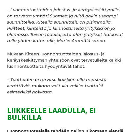
– Luonnontuotteiden jalostus- ja keräyskeskittymille
on tarvetta ympäri Suomea ja niitä onkin useampi
suunnitteilla. Kiteellä suunnittelu on pisimmällä.
Puitteet, kiinteistö ja kiinnostuneita yrityksiä on jo
olemassa. Toivon todella, että alan yritykset haluavat
tulla yhden katon alle, Marko Ämmälä sanoo.
Mukaan Kiteen luonnontuotteiden jalostus- ja
keräyskeskittymän yhteisöön ovat tervetulleita kaikki
luonnontuotteita hyödyntävät tahot.
– Tuotteiden ei tarvitse kaikkien olla metsästä
kerättäviä, mukaan voi tulla vaikka tuottaisi
esimerkiksi nokkosta.
LIIKKEELLE LAADULLA, EI
BULKILLA
Luonnontuotealalla tehdään paljon ulkomaan vientiä