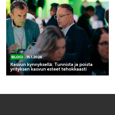
Kasvun
kynnyksellä:
Tunnista
ja
poista
yrityksen
kasvun
esteet
tehokkaasti
BLOGI
15.1.2026
Kasvun kynnyksellä: Tunnista ja poista
yrityksen kasvun esteet tehokkaasti