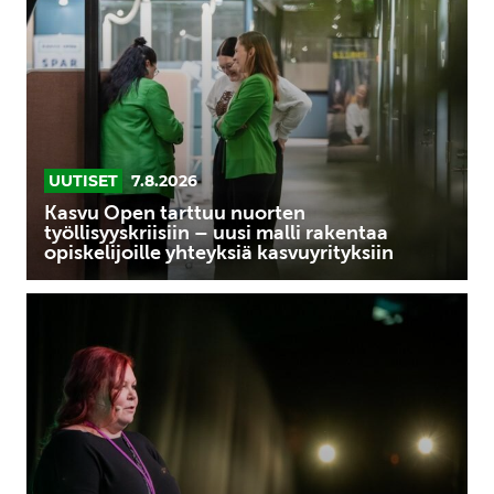
tarttuu
nuorten
työllisyyskriisiin
–
uusi
malli
rakentaa
UUTISET
7.8.2026
opiskelijoille
Kasvu Open tarttuu nuorten
yhteyksiä
työllisyyskriisiin – uusi malli rakentaa
opiskelijoille yhteyksiä kasvuyrityksiin
kasvuyrityksiin
Inosence
Polyol
vastaanotti
Vastuullisuusteko
2025
-
tunnustuksen