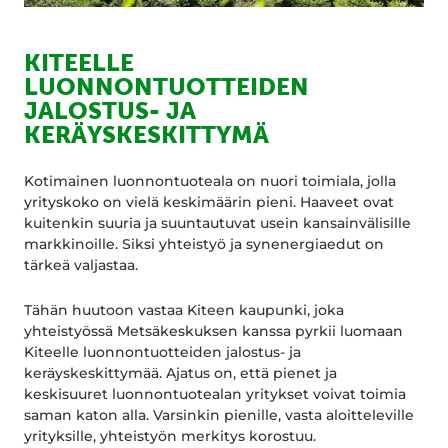
KITEELLE
LUONNONTUOTTEIDEN
JALOSTUS- JA
KERÄYSKESKITTYMÄ
Kotimainen luonnontuoteala on nuori toimiala, jolla
yrityskoko on vielä keskimäärin pieni. Haaveet ovat
kuitenkin suuria ja suuntautuvat usein kansainvälisille
markkinoille. Siksi yhteistyö ja synenergiaedut on
tärkeä valjastaa.
Tähän huutoon vastaa Kiteen kaupunki, joka
yhteistyössä Metsäkeskuksen kanssa pyrkii luomaan
Kiteelle luonnontuotteiden jalostus- ja
keräyskeskittymää. Ajatus on, että pienet ja
keskisuuret luonnontuotealan yritykset voivat toimia
saman katon alla. Varsinkin pienille, vasta aloitteleville
yrityksille, yhteistyön merkitys korostuu.