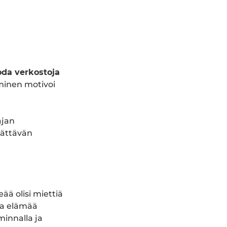
oda verkostoja
inen motivoi
ajan
lättävän
ää olisi miettiä
aa elämää
minnalla ja