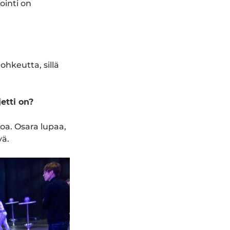
ointi on
ohkeutta, sillä
etti on?
oa. Osara lupaa,
yä.