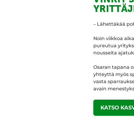
YRITTÄJ
– Lähettäkää pohj
Noin viikkoa aik
pureutua yrityks
nousseita ajatuk
Osaran tapana on
yhteyttä myös sp
vasta sparraukse
avain menestyk
KATSO KAS