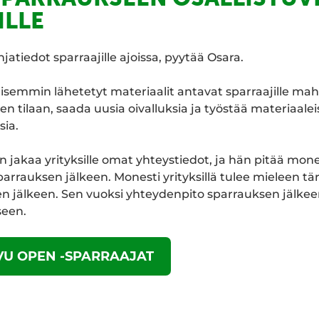
ILLE
atiedot sparraajille ajoissa, pyytää Osara.
aisemmin lähetetyt materiaalit antavat sparraajille ma
en tilaan, saada uusia oivalluksia ja työstää materiaale
sia.
 jakaa yrityksille omat yhteystiedot, ja hän pitää mon
arrauksen jälkeen. Monesti yrityksillä tulee mieleen tä
n jälkeen. Sen vuoksi yhteydenpito sparrauksen jälkeen 
seen.
VU OPEN -SPARRAAJAT