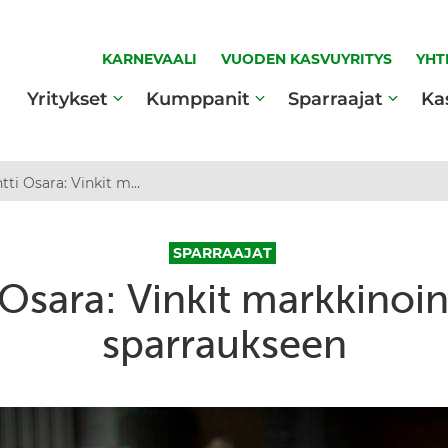
KARNEVAALI
VUODEN KASVUYRITYS
YHT
Yritykset
Kumppanit
Sparraajat
Ka
Antti Osara: Vinkit markkinointiin ja sparraukseen
SPARRAAJAT
 Osara: Vinkit markkinoint
sparraukseen