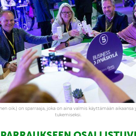
inen oik.) on sparraaja, joka on aina valmis käyttämään aikaansa 
tukemiseksi.
SPARRAUKSEEN OSALLISTUV