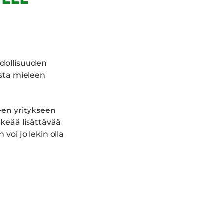
hdollisuuden
ista mieleen
een yritykseen
rkeää lisättävää
voi jollekin olla