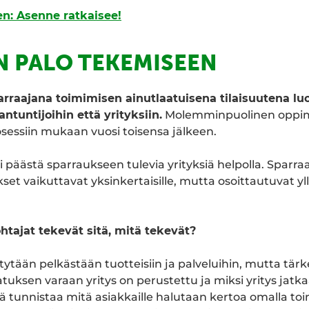
en: Asenne ratkaisee!
N PALO TEKEMISEEN
rraajana toimimisen ainutlaatuisena tilaisuutena lu
ntuntijoihin että yrityksiin.
Molemminpuolinen oppim
essiin mukaan vuosi toisensa jälkeen.
 päästä sparraukseen tulevia yrityksiä helpolla. Sparra
set vaikuttavat yksinkertaisille, mutta osoittautuvat yl
ohtajat tekevät sitä, mitä tekevät?
ytään pelkästään tuotteisiin ja palveluihin, mutta tärke
tuksen varaan yritys on perustettu ja miksi yritys jatk
ää tunnistaa mitä asiakkaille halutaan kertoa omalla toi