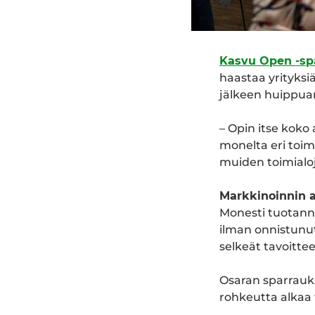
Kasvu Open -sp
haastaa yrityksi
jälkeen huippuarv
– Opin itse koko
monelta eri toimi
muiden toimialoj
Markkinoinnin a
Monesti tuotanno
ilman onnistunutt
selkeät tavoittee
Osaran sparrauk
rohkeutta alkaa 