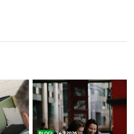
Strateginen
sparraus:
Tehokkaat
menetelmät
yrityksen
pitkän
aikavälin
fokuksen
BLOGI
24.7.2026