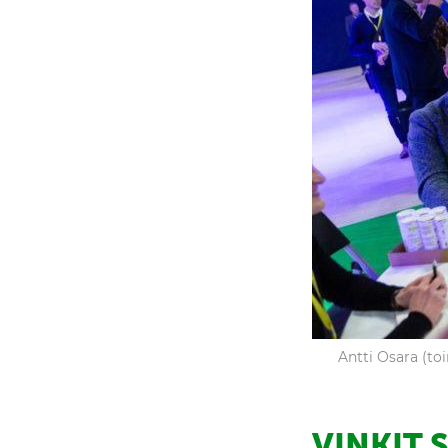
Antti Osara (to
VINKIT 