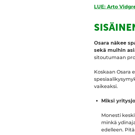
LUE: Arto Vidgr
SISÄINE
Osara näkee spa
sekä muihin asia
sitoutumaan pros
Koskaan Osara ei
spesiaalikysymyk
vaikeaksi.
Miksi yritysj
Monesti keskit
minkä ydinaja
edelleen. Pit