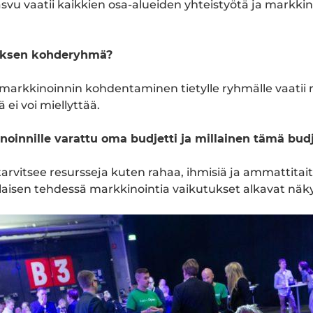
asvu vaatii kaikkien osa-alueiden yhteistyötä ja markkin
tyksen kohderyhmä?
 markkinoinnin kohdentaminen tietylle ryhmälle vaatii r
ä ei voi miellyttää.
oinnille varattu oma budjetti ja millainen tämä budj
tarvitsee resursseja kuten rahaa, ihmisiä ja ammattitait
aisen tehdessä markkinointia vaikutukset alkavat näk