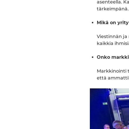
asenteella. K
tärkeimpänä.
Mikä on yri
Viestinnän ja
kaikkia ihmisi
Onko markkin
Markkinointi 
että ammattil