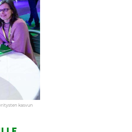
yritysten kasvun
ILLE