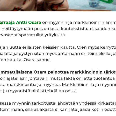
arraaja
Antti Osara
on myynnin ja markkinoinnin amma
ä heittäytymään pois omasta kontekstistaan, saaden ke
osanat sparratuilta yrityksiltä.
 ajan uutta erilaisten keissien kautta. Olen myös kerry
alalta ja pystyn siten myös antamaan eri toimialoille jo
en kautta, Osara sanoo.
mmattilaisena Osara painottaa markkinoinnin tärkeyt
n ajatellaan johtavan, mutta fakta on, että tuotantoa
a markkinointia ja myyntiä. Markkinoinnilla ja myynnillä 
t ja myynnistä pitäisi tehdä prosessi.
sessa myynnin tarkoitusta lähdetään yhdessä kirkast
toimimaan, sillä asiakasta ei kannata jäädä kotiin odo