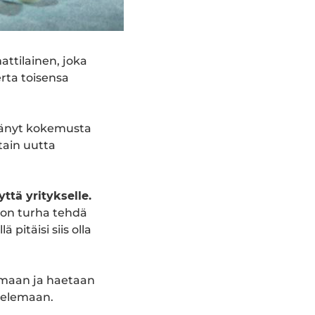
ttilainen, joka
rta toisensa
ttänyt kokemusta
tain uutta
tä yritykselle.
 on turha tehdä
pitäisi siis olla
amaan ja haetaan
ttelemaan.