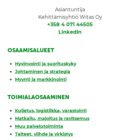
Asiantuntija
Kehittämisyhtiö Witas Oy
+358 4 071 44505
LinkedIn
OSAAMISALUEET
Hyvinvointi ja suorituskyky
Johtaminen ja strategia
Myynti ja markkinointi
TOIMIALAOSAAMINEN
Kuljetus, logistiikka, varastointi
Matkailu, majoitus ja ravitsemus
Muu palvelutoiminta
Taiteet, viihde ja virkistys