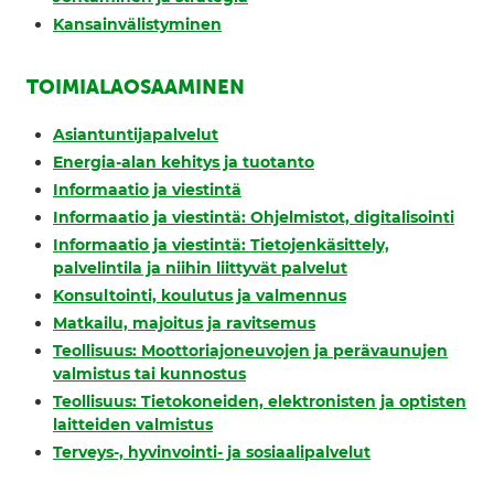
Kansainvälistyminen
TOIMIALAOSAAMINEN
Asiantuntijapalvelut
Energia-alan kehitys ja tuotanto
Informaatio ja viestintä
Informaatio ja viestintä: Ohjelmistot, digitalisointi
Informaatio ja viestintä: Tietojenkäsittely,
palvelintila ja niihin liittyvät palvelut
Konsultointi, koulutus ja valmennus
Matkailu, majoitus ja ravitsemus
Teollisuus: Moottoriajoneuvojen ja perävaunujen
valmistus tai kunnostus
Teollisuus: Tietokoneiden, elektronisten ja optisten
laitteiden valmistus
Terveys-, hyvinvointi- ja sosiaalipalvelut