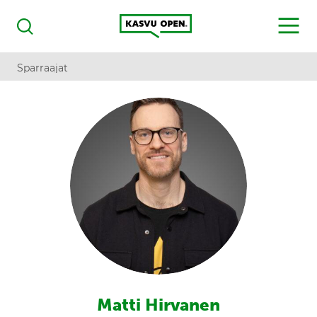
Kasvu Open
MENU
Haku
Sparraajat
Matti Hirvanen