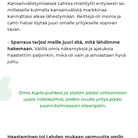
Kansainvälistymisessä Lahtea mietitytti erityisesti se,
millaisella kulmalla kansainvälistä markkinaa
kannattaisi alkaa lähestymään. Reittejä oli monia ja
Lahti halusi löytää juuri omalle yritykselle sopivan
tavan.
–
Sparraus tarjosi meille juuri sitä, mitä lähdimme
hakemaan.
Välillä omia näkemyksiä ja ajatuksia
haastettiin paljonkin, mikä oli vain ja ainoastaan hyvä
juttu.
Oma kupla puhkesi ja sisään pääsi virtaamaan
uusia näkökulmia, joiden avulla yritys pääsi
suunnitelmissaan eteenpäin.
Haastaminen toi Lahden mukaan varmuutta omiin