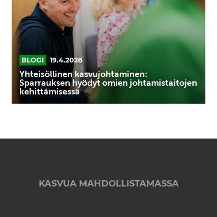
omien
johtamistaitojen
kehittämisessä
BLOGI
19.4.2026
Yhteisöllinen kasvujohtaminen:
Sparrauksen hyödyt omien johtamistaitojen
kehittämisessä
KASVUA MAHDOLLISTAMASSA