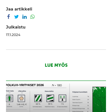
Jaa artikkeli
Jaa Facebookissa
Jaa Twitterissä
Jaa LinkedInissä
Jaa WhatsAppissa
Julkaistu
17.1.2024
LUE MYÖS
180
kasvun
nälkäistä
yritystä
ottaa