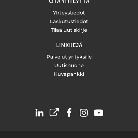
OTA YHTEYTTÄ
Yhteystiedot
Laskutustiedot
Tilaa uutiskirje
LINKKEJÄ
Palvelut yrityksille
Uutishuone
Kuvapankki
LinkedIn
X
Facebook
Instagram
YouTube