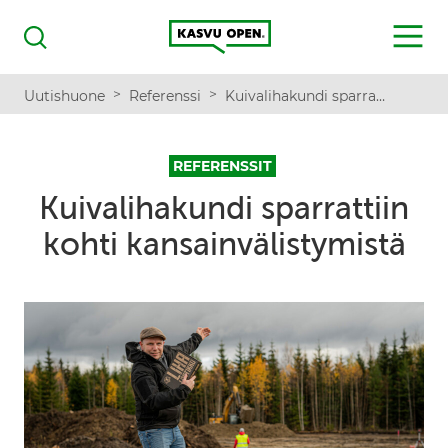
Kasvu Open
MENU
Haku
>
>
Uutishuone
Referenssi
Kuivalihakundi sparrattiin kohti kansainvälistymistä
REFERENSSIT
Kuivalihakundi sparrattiin
kohti kansainvälistymistä