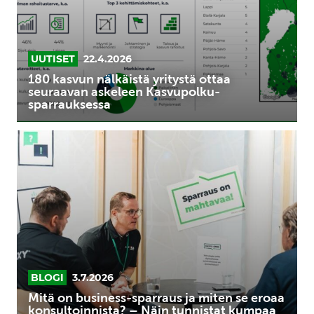
seuraavan
askeleen
Kasvupolku-
sparrauksessa
UUTISET
22.4.2026
180 kasvun nälkäistä yritystä ottaa
seuraavan askeleen Kasvupolku-
sparrauksessa
Mitä
on
business-
sparraus
ja
miten
se
eroaa
konsultoinnista?
BLOGI
3.7.2026
–
Mitä on business-sparraus ja miten se eroaa
Näin
konsultoinnista? – Näin tunnistat kumpaa