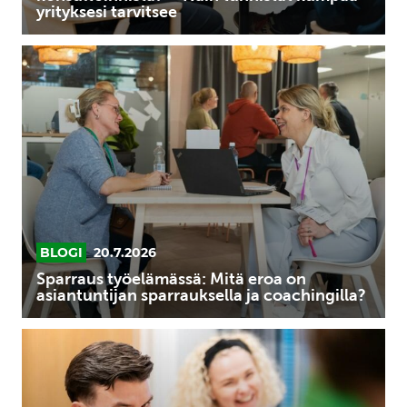
yrityksesi tarvitsee
tunnistat
kumpaa
Sparraus
yrityksesi
työelämässä:
tarvitsee
Mitä
eroa
on
asiantuntijan
sparrauksella
ja
coachingilla?
BLOGI
20.7.2026
Sparraus työelämässä: Mitä eroa on
asiantuntijan sparrauksella ja coachingilla?
Yhteisöllinen
kasvujohtaminen:
Sparrauksen
hyödyt