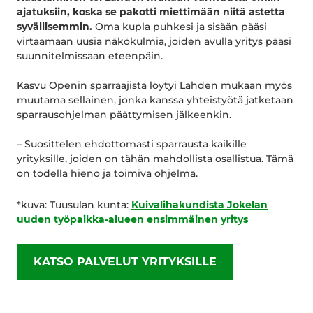
ajatuksiin, koska se pakotti miettimään niitä astetta
syvällisemmin.
Oma kupla puhkesi ja sisään pääsi
virtaamaan uusia näkökulmia, joiden avulla yritys pääsi
suunnitelmissaan eteenpäin.
Kasvu Openin sparraajista löytyi Lahden mukaan myös
muutama sellainen, jonka kanssa yhteistyötä jatketaan
sparrausohjelman päättymisen jälkeenkin.
– Suosittelen ehdottomasti sparrausta kaikille
yrityksille, joiden on tähän mahdollista osallistua. Tämä
on todella hieno ja toimiva ohjelma.
*kuva: Tuusulan kunta:
Kuivalihakundista Jokelan
uuden työpaikka-alueen ensimmäinen yritys
KATSO PALVELUT YRITYKSILLE