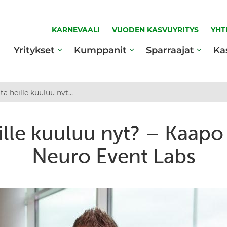
KARNEVAALI
VUODEN KASVUYRITYS
YHT
Yritykset
Kumppanit
Sparraajat
Ka
Mitä heille kuuluu nyt? – Kaapo Annala, Neuro Event Labs
ille kuuluu nyt? – Kaapo
Neuro Event Labs