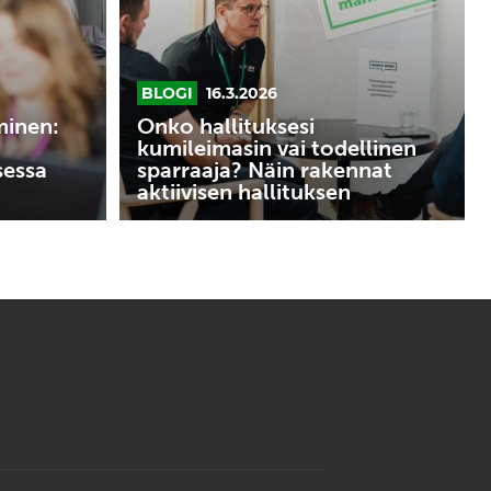
sparraaja?
Näin
rakennat
BLOGI
16.3.2026
aktiivisen
hallituksen
minen:
Onko hallituksesi
kumileimasin vai todellinen
sessa
sparraaja? Näin rakennat
aktiivisen hallituksen