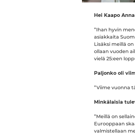
Hei Kaapo Annal
”Ihan hyvin menee
asiakkaita Suome
Lisäksi meillä on
ollaan vuoden ai
vielä 25:een lop
Paljonko oli vi
”Viime vuonna tä
Minkälaisia tul
”Meillä on sella
Eurooppaan skaa
valmistellaan mei