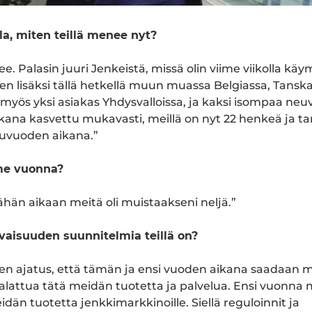
a, miten teillä menee nyt?
. Palasin juuri Jenkeistä, missä olin viime viikolla käy
n lisäksi tällä hetkellä muun muassa Belgiassa, Tanska
 myös yksi asiakas Yhdysvalloissa, ja kaksi isompaa neuv
kana kasvettu mukavasti, meillä on nyt 22 henkeä ja ta
puvuoden aikana.”
ime vuonna?
hän aikaan meitä oli muistaakseni neljä.”
evaisuuden suunnitelmia teillä on?
inen ajatus, että tämän ja ensi vuoden aikana saadaan 
lattua tätä meidän tuotetta ja palvelua. Ensi vuonna
dän tuotetta jenkkimarkkinoille. Siellä reguloinnit ja