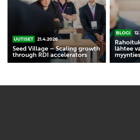
through
RDI
accelerators
BLOGI
12
UUTISET
21.4.2026
Rahoitu
Seed Village – Scaling growth
lähtee v
through RDI accelerators
myynties