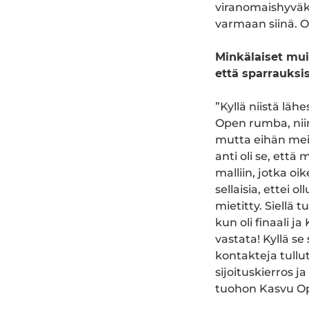
viranomaishyväks
varmaan siinä. O
Minkälaiset mui
että sparrauksis
”Kyllä niistä läh
Open rumba, niin 
mutta eihän meil
anti oli se, ett
malliin, jotka oi
sellaisia, ettei 
mietitty. Siellä 
kun oli finaali ja
vastata! Kyllä se
kontakteja tullu
sijoituskierros ja
tuohon Kasvu Ope