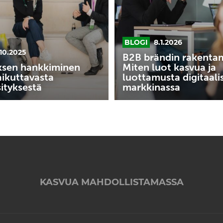
kasvua
ja
luottamusta
BLOGI
8.1.2026
digitaalisessa
.10.2025
markkinassa
B2B brändin rakenta
ksen hankkiminen
Miten luot kasvua ja
aikuttavasta
luottamusta digitaali
ityksestä
markkinassa
KASVUA MAHDOLLISTAMASSA