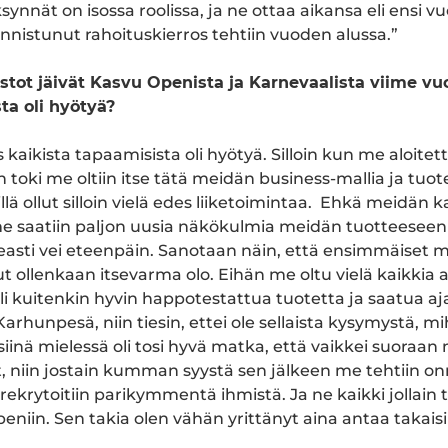
ynnät on isossa roolissa, ja ne ottaa aikansa eli ensi 
nnistunut rahoituskierros tehtiin vuoden alussa.”
stot jäivät Kasvu Openista ja Karnevaalista viime v
ta oli hyötyä?
es kaikista tapaamisista oli hyötyä. Silloin kun me aloite
toki me oltiin itse tätä meidän business-mallia ja tuote
lä ollut silloin vielä edes liiketoimintaa. Ehkä meidän 
ä me saatiin paljon uusia näkökulmia meidän tuotteeseen
keasti vei eteenpäin. Sanotaan näin, että ensimmäiset my
ollut ollenkaan itsevarma olo. Eihän me oltu vielä kaikkia
tuli kuitenkin hyvin happotestattua tuotetta ja saatua aj
 Karhunpesä, niin tiesin, ettei ole sellaista kysymystä, mi
 siinä mielessä oli tosi hyvä matka, että vaikkei suoraan
t, niin jostain kumman syystä sen jälkeen me tehtiin o
 rekrytoitiin parikymmentä ihmistä. Ja ne kaikki jollain ta
niin. Sen takia olen vähän yrittänyt aina antaa takaisi