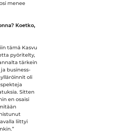
vuosi menee
uonna? Koetko,
ttiin tämä Kasvu
tta pyöritelty,
kannalta tärkein
 ja business-
lläröinnit oli
 aspekteja
atuksia. Sitten
hin en osaisi
 mitään
nnistunut
valla liittyi
nkin.”