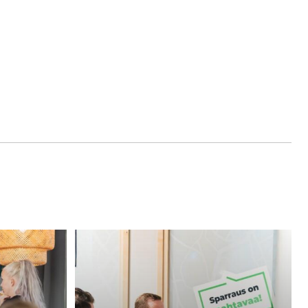
Onko
hallituksesi
kumileimasin
vai
todellinen