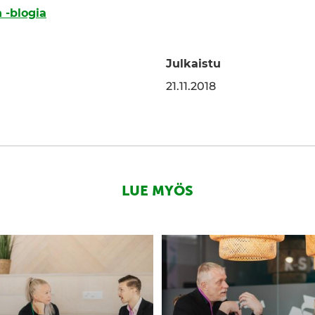
 -blogia
Julkaistu
edInissä
a WhatsAppissa
21.11.2018
LUE MYÖS
n
B2B
en
brändin
rakentaminen:
ta
Miten
ksestä
luot