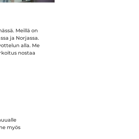
mässä. Meillä on
ssa ja Norjassa.
ottelun alla. Me
rkoitus nostaa
muualle
 me myös