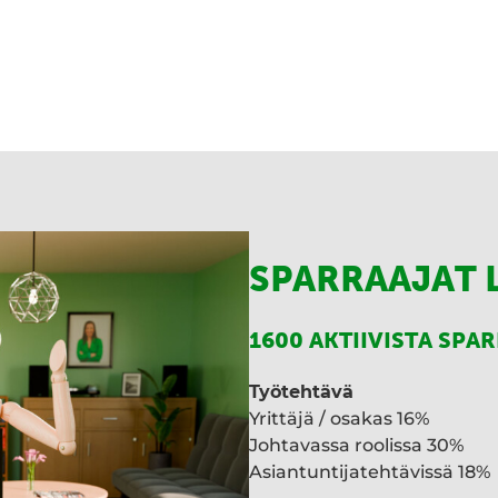
I
n
SPARRAAJAT 
1600 AKTIIVISTA SPA
Työtehtävä
Yrittäjä / osakas 16%
Johtavassa roolissa 30%
Asiantuntijatehtävissä 18%