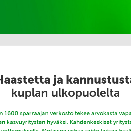
Haastetta ja kannustust
kuplan ulkopuolelta
 1600 sparraajan verkosto tekee arvokasta vap
en kasvuyritysten hyväksi. Kahdenkeskiset yritys
luottamuksella. Motiivina vahva tahto laittaa hyv