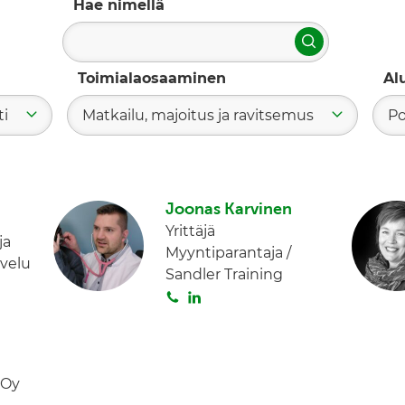
Hae nimellä
Hae
Toimialaosaaminen
Al
ti
Matkailu, majoitus ja ravitsemus
Po
Joonas Karvinen
Yrittäjä
ja
Myyntiparantaja /
velu
Sandler Training
S
L
o
i
i
n
t
k
a
e
 Oy
d