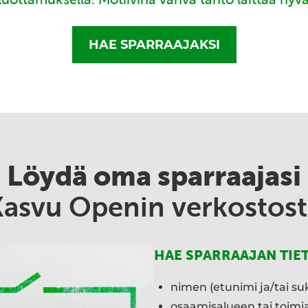
HAE SPARRAAJAKSI
Löydä oma sparraajasi
Kasvu Openin verkostost
HAE SPARRAAJAN TIE
nimen (etunimi ja/tai su
osaamisalueen tai toim