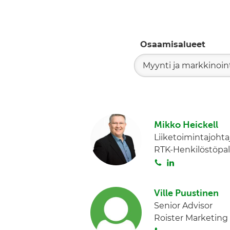
Osaamisalueet
Myynti ja markkinoin
Mikko Heickell
Liiketoimintajohta
RTK-Henkilöstöpal
S
L
o
i
i
n
Ville Puustinen
t
k
Senior Advisor
a
e
Roister Marketing
d
S