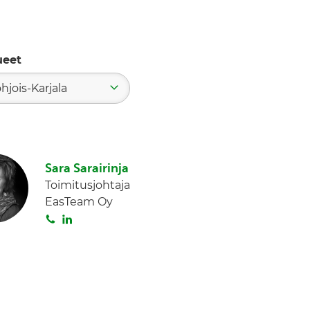
ueet
hjois-Karjala
Sara Sarairinja
Toimitusjohtaja
EasTeam Oy
S
L
o
i
i
n
t
k
a
e
d