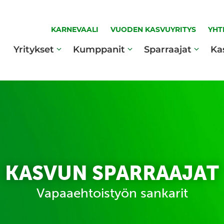
KARNEVAALI
VUODEN KASVUYRITYS
YHT
Yritykset
Kumppanit
Sparraajat
Ka
KASVUN SPARRAAJAT
Vapaaehtoistyön sankarit