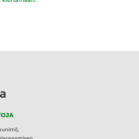
a
TOJA
kunimi),
ialaosaamisen