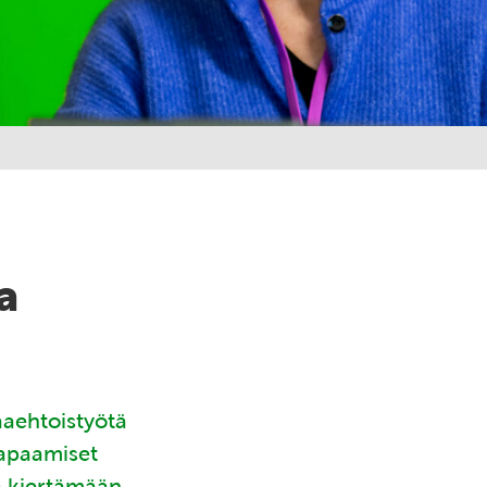
a
aaehtoistyötä
tapaamiset
ä kiertämään.