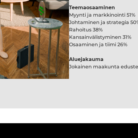
Teemaosaaminen
Myynti ja markkinointi 51%
Johtaminen ja strategia 50
Rahoitus 38%
Kansainvälistyminen 31%
Osaaminen ja tiimi 26%
Aluejakauma
Jokainen maakunta edust