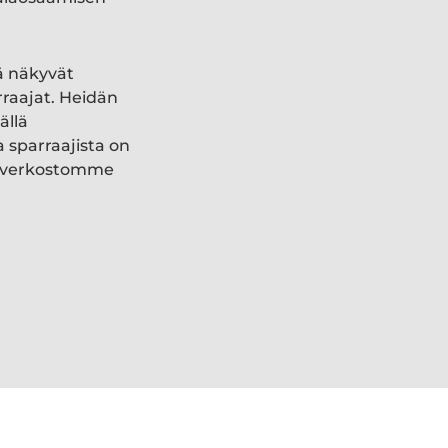
ä näkyvät
rraajat. Heidän
ällä
a sparraajista on
ki verkostomme