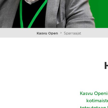
>
Kasvu Open
Sparraajat
Kasvu Openin
kotimaist
toteutetaan 