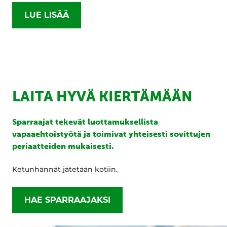
LUE LISÄÄ
LAITA HYVÄ KIERTÄMÄÄN
Sparraajat tekevät luottamuksellista
vapaaehtoistyötä ja toimivat yhteisesti sovittujen
periaatteiden mukaisesti.
Ketunhännät jätetään kotiin.
HAE SPARRAAJAKSI