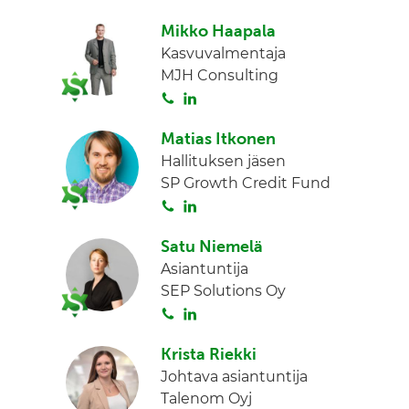
o
i
I
Mikko Haapala
i
n
n
Kasvuvalmentaja
t
k
MJH Consulting
a
e
S
L
d
o
i
I
Matias Itkonen
i
n
n
Hallituksen jäsen
t
k
SP Growth Credit Fund
a
e
S
L
d
o
i
I
Satu Niemelä
i
n
n
Asiantuntija
t
k
SEP Solutions Oy
a
e
S
L
d
o
i
I
Krista Riekki
i
n
n
Johtava asiantuntija
t
k
Talenom Oyj
a
e