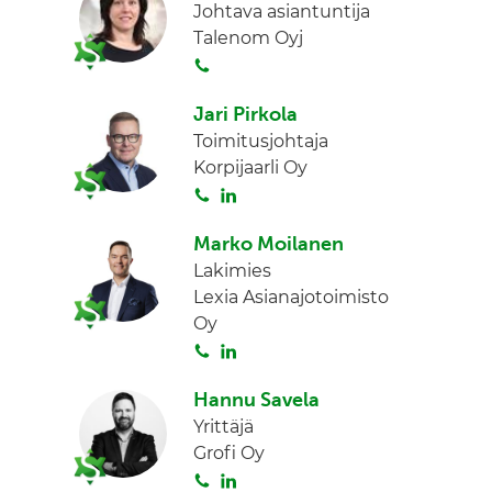
Johtava asiantuntija
Talenom Oyj
S
o
Jari Pirkola
i
Toimitusjohtaja
t
Korpijaarli Oy
a
S
L
o
i
Marko Moilanen
i
n
Lakimies
t
k
Lexia Asianajotoimisto
a
e
Oy
d
S
L
I
o
i
n
Hannu Savela
i
n
Yrittäjä
t
k
Grofi Oy
a
e
S
L
d