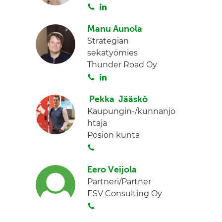
S
L
d
o
i
I
Manu Aunola
i
n
n
Strategian
t
k
sekatyömies
a
e
Thunder Road Oy
d
S
L
I
o
i
n
Pekka Jääskö
i
n
Kaupungin-/kunnanjo
t
k
htaja
a
e
Posion kunta
d
S
I
o
n
Eero Veijola
i
Partneri/Partner
t
ESV Consulting Oy
a
S
o