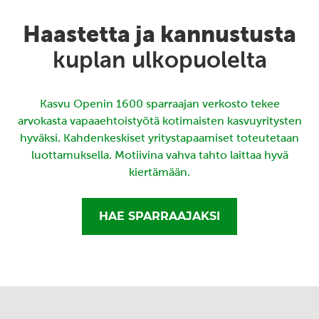
Haastetta ja kannustusta
kuplan ulkopuolelta
Kasvu Openin 1600 sparraajan verkosto tekee
arvokasta vapaaehtoistyötä kotimaisten kasvuyritysten
hyväksi. Kahdenkeskiset yritystapaamiset toteutetaan
luottamuksella. Motiivina vahva tahto laittaa hyvä
kiertämään.
HAE SPARRAAJAKSI