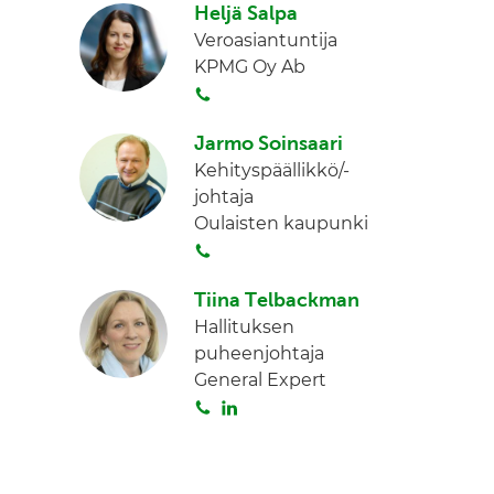
Heljä Salpa
i
Veroasiantuntija
t
KPMG Oy Ab
a
S
o
Jarmo Soinsaari
i
Kehityspäällikkö/-
t
johtaja
a
Oulaisten kaupunki
S
o
Tiina Telbackman
i
Hallituksen
t
puheenjohtaja
a
General Expert
S
L
o
i
i
n
t
k