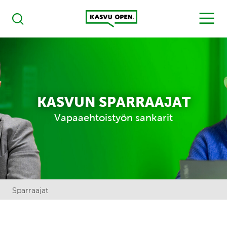
Kasvu Open
MENU
Haku
KASVUN SPARRAAJAT
Vapaaehtoistyön sankarit
Sparraajat