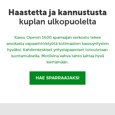
Haastetta ja kannustusta
kuplan ulkopuolelta
Kasvu Openin 1600 sparraajan verkosto tekee
arvokasta vapaaehtoistyötä kotimaisten kasvuyritysten
hyväksi. Kahdenkeskiset yritystapaamiset toteutetaan
luottamuksella. Motiivina vahva tahto laittaa hyvä
kiertämään.
HAE SPARRAAJAKSI