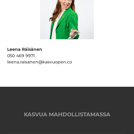
Leena Räisänen
050 469 9971
leena.raisanen@kasvuopen.co
KASVUA MAHDOLLISTAMASSA