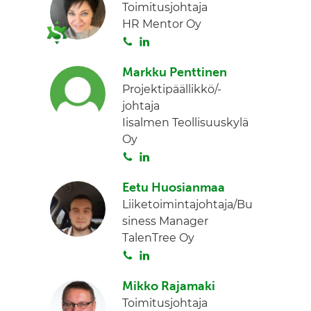
Toimitusjohtaja
HR Mentor Oy
S
L
o
i
Markku Penttinen
i
n
Projektipäällikkö/-
t
k
johtaja
a
e
Iisalmen Teollisuuskylä
d
Oy
I
S
L
n
o
i
Eetu Huosianmaa
i
n
Liiketoimintajohtaja/Bu
t
k
siness Manager
a
e
TalenTree Oy
d
S
L
I
o
i
n
Mikko Rajamaki
i
n
Toimitusjohtaja
t
k