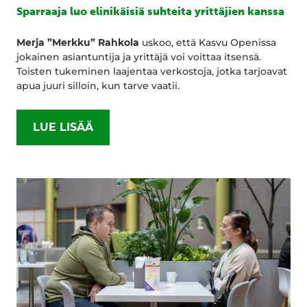
Sparraaja luo elinikäisiä suhteita yrittäjien kanssa
Merja ”Merkku” Rahkola
uskoo, että Kasvu Openissa
jokainen asiantuntija ja yrittäjä voi voittaa itsensä.
Toisten tukeminen laajentaa verkostoja, jotka tarjoavat
apua juuri silloin, kun tarve vaatii.
LUE LISÄÄ