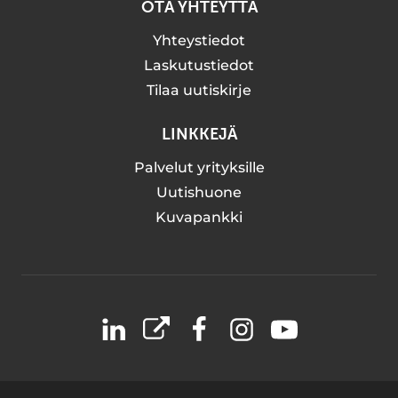
OTA YHTEYTTÄ
Yhteystiedot
Laskutustiedot
Tilaa uutiskirje
LINKKEJÄ
Palvelut yrityksille
Uutishuone
Kuvapankki
LinkedIn
X
Facebook
Instagram
YouTube