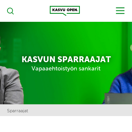
Kasvu Open
MENU
Haku
KASVUN SPARRAAJAT
Vapaaehtoistyön sankarit
Sparraajat