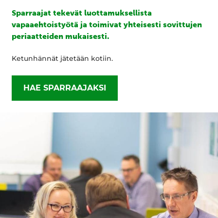
Sparraajat tekevät luottamuksellista
vapaaehtoistyötä ja toimivat yhteisesti sovittujen
periaatteiden mukaisesti.
Ketunhännät jätetään kotiin.
HAE SPARRAAJAKSI