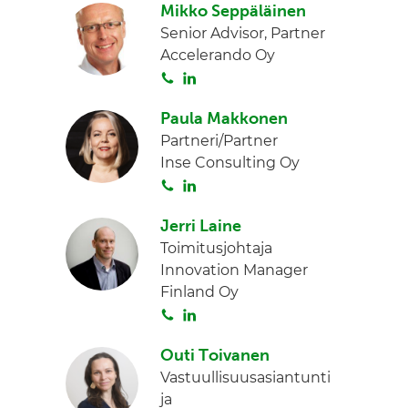
Mikko Seppäläinen
i
n
n
Senior Advisor, Partner
t
k
Accelerando Oy
a
e
S
L
d
o
i
I
Paula Makkonen
i
n
n
Partneri/Partner
t
k
Inse Consulting Oy
a
e
S
L
d
o
i
I
Jerri Laine
i
n
n
Toimitusjohtaja
t
k
Innovation Manager
a
e
Finland Oy
d
S
L
I
o
i
n
Outi Toivanen
i
n
Vastuullisuusasiantunti
t
k
ja
a
e