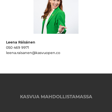
Leena Räisänen
050 469 9971
leena.raisanen@kasvuopen.co
KASVUA MAHDOLLISTAMASSA