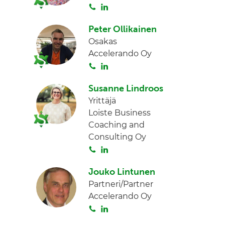
S
L
d
o
i
I
Peter Ollikainen
i
n
n
Osakas
t
k
Accelerando Oy
a
e
S
L
d
o
i
I
Susanne Lindroos
i
n
n
Yrittäjä
t
k
Loiste Business
a
e
Coaching and
d
Consulting Oy
I
S
L
n
o
i
Jouko Lintunen
i
n
Partneri/Partner
t
k
Accelerando Oy
a
e
S
L
d
o
i
I