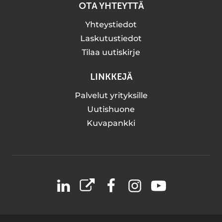
OTA YHTEYTTÄ
Yhteystiedot
Laskutustiedot
Tilaa uutiskirje
LINKKEJÄ
Palvelut yrityksille
Uutishuone
Kuvapankki
LinkedIn
X
Facebook
Instagram
YouTube