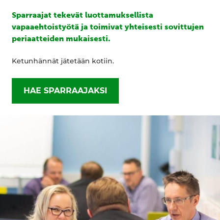
Sparraajat tekevät luottamuksellista
vapaaehtoistyötä ja toimivat yhteisesti sovittujen
periaatteiden mukaisesti.
Ketunhännät jätetään kotiin.
HAE SPARRAAJAKSI