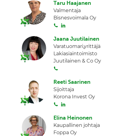
Taru Haajanen
i
n
Valmentaja
t
k
Bisnesvoimala Oy
a
e
S
L
d
o
i
I
Jaana Juutilainen
i
n
n
Varatuomari,yrittäjä
t
k
Lakiasiaintoimisto
a
e
Juutilainen & Co Oy
d
S
I
o
n
Reeti Saarinen
i
Sijoittaja
t
Korona Invest Oy
a
S
L
o
i
Elina Heinonen
i
n
Kaupallinen johtaja
t
k
Foppa Oy
a
e