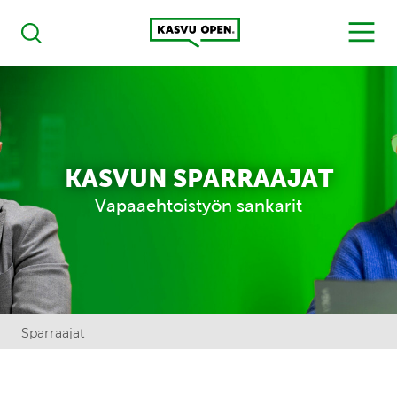
Kasvu Open
MENU
Haku
KASVUN SPARRAAJAT
Vapaaehtoistyön sankarit
Sparraajat