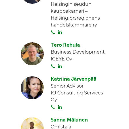
Helsingin seudun
d
kauppakamari –
I
Helsingforsregionens
n
handelskammare ry
S
L
o
i
Tero Rehula
i
n
Business Development
t
k
ICEYE Oy
a
e
S
L
d
o
i
I
Katriina Järvenpää
i
n
n
Senior Advisor
t
k
KJ Consulting Services
a
e
Oy
d
S
L
I
o
i
n
Sanna Mäkinen
i
n
Omistaja
t
k