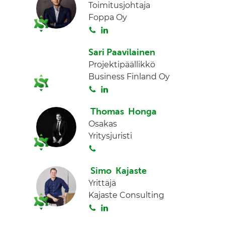
Toimitusjohtaja
Foppa Oy
S
L
o
i
Sari Paavilainen
i
n
Projektipäällikkö
t
k
Business Finland Oy
a
e
S
L
d
o
i
I
Thomas Honga
i
n
n
Osakas
t
k
Yritysjuristi
a
e
S
d
o
I
Simo Kajaste
i
n
Yrittäjä
t
Kajaste Consulting
a
S
L
o
i