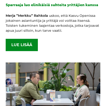
Sparraaja luo elinikäisiä suhteita yrittäjien kanssa
Merja ”Merkku” Rahkola
uskoo, että Kasvu Openissa
jokainen asiantuntija ja yrittäjä voi voittaa itsensä.
Toisten tukeminen laajentaa verkostoja, jotka tarjoavat
apua juuri silloin, kun tarve vaatii.
LUE LISÄÄ