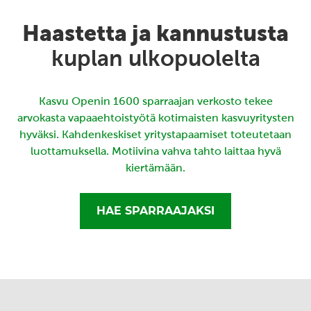
Haastetta ja kannustusta
kuplan ulkopuolelta
Kasvu Openin 1600 sparraajan verkosto tekee
arvokasta vapaaehtoistyötä kotimaisten kasvuyritysten
hyväksi. Kahdenkeskiset yritystapaamiset toteutetaan
luottamuksella. Motiivina vahva tahto laittaa hyvä
kiertämään.
HAE SPARRAAJAKSI