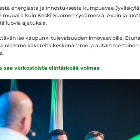
sestä energiasta ja innostuksesta kumpuavaa Jyväskyl
muualla kuin Keski-Suomen sydämessä. Avoin ja luot
ää luovia ajatuksia.
iittävän iso kaupunki tulevaisuuden innovaatioille. Etun
ossa olemme kavereita keskenämme ja autamme toinen
e.
 saa verkostoista elintärkeää voimaa