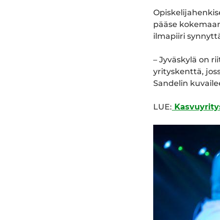
Opiskelijahenki
pääse kokemaan 
ilmapiiri synnytt
– Jyväskylä on r
yrityskenttä, j
Sandelin kuvaile
LUE:
Kasvuyritys