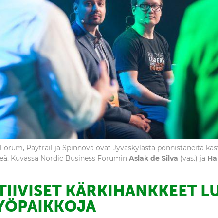
Forum, Paytrail ja Spinnova ovat Jyväskylästä ponnistaneita kasvu
peä. Kuvassa Nordic Business Forumin
Aslak de Silva
(vas.) ja
Ha
IIVISET KÄRKIHANKKEET L
TYÖPAIKKOJA