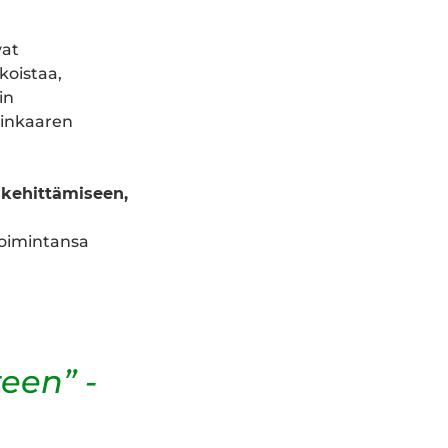
vat
koistaa,
in
elinkaaren
yskehittämiseen,
etoimintansa
een” -