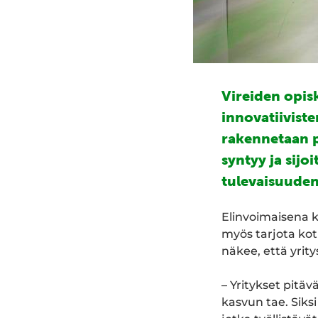
Vireiden opis
innovatiiviste
rakennetaan pä
syntyy ja sijo
tulevaisuude
Elinvoimaisena k
myös tarjota koti
näkee, että yrity
– Yritykset pitä
kasvun tae. Siks