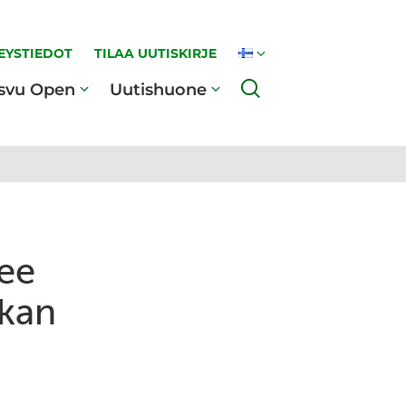
EYSTIEDOT
TILAA UUTISKIRJE
Haku
svu Open
Uutishuone
ee
okan