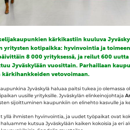
kelijakaupunkien kärkikastiin kuuluva Jyväsky
n yritysten kotipaikka: hyvinvointia ja toimee
ivittäin 8 000 yrityksessä, ja reilut 600 uutta 
ittuu Jyväskylään vuosittain. Parhaillaan kaup
n kärkihankkeiden vetovoimaan.
aupunkina Jyväskylä haluaa paitsi tukea jo olemassa ole
paikan uusille yrityksille. Jyväskylän elinkeinojohtaja
A
sten sijoittuminen kaupunkiin on elinehto kasvulle ja ke
vät yllä ihmisten hyvinvointia, ja uudet työpaikat ovat 
i haluamme kutsua Jyväskylään kaiken kokoisia ja eri alo