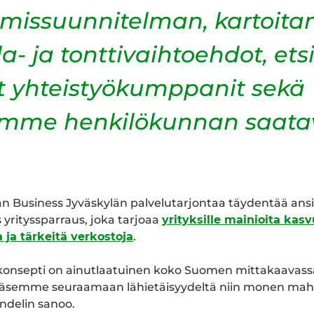
tumissuunnitelman, kartoi
ila- ja tonttivaihtoehdot, e
t yhteistyökumppanit sekä
ämme henkilökunnan saata
n Business Jyväskylän palvelutarjontaa täydentää ans
yrityssparraus, joka tarjoaa
yrityksille mainioita kas
 ja tärkeitä verkostoja
.
konsepti on ainutlaatuinen koko Suomen mittakaavas
pääsemme seuraamaan lähietäisyydeltä niin monen mah
andelin sanoo.