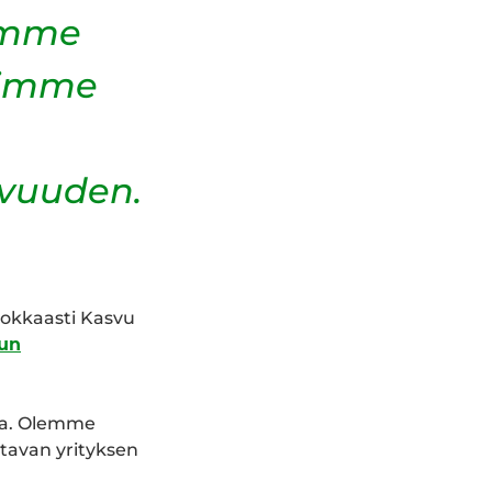
tamme
tsimme
vuuden.
iokkaasti Kasvu
vun
sa. Olemme
tavan yrityksen