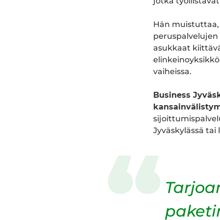
jotka työllistävä
Hän muistuttaa, 
peruspalvelujen 
asukkaat kiittäv
elinkeinoyksikkö
vaiheissa.
Business Jyväsky
kansainvälistym
sijoittumispalve
Jyväskylässä tai
Tarjoa
paketi