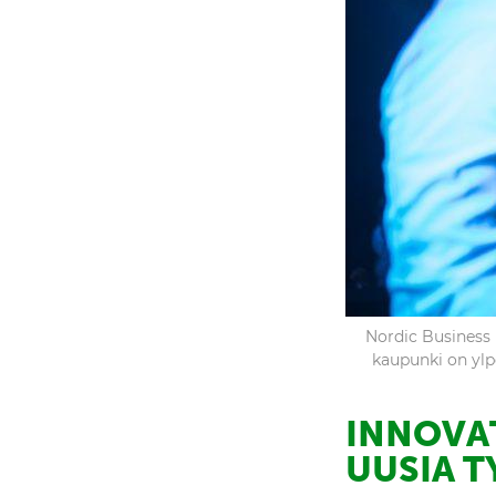
Nordic Business 
kaupunki on yl
INNOVAT
UUSIA 