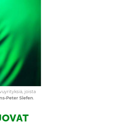
yrityksiä, joista
ns-Peter Siefen
.
UOVAT