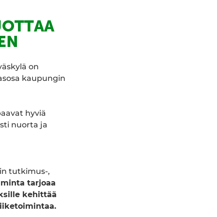
UOTTAA
EN
väskylä on
lmasosa kaupungin
paavat hyviä
sti nuorta ja
in tutkimus-,
iminta tarjoaa
sille kehittää
iiketoimintaa.