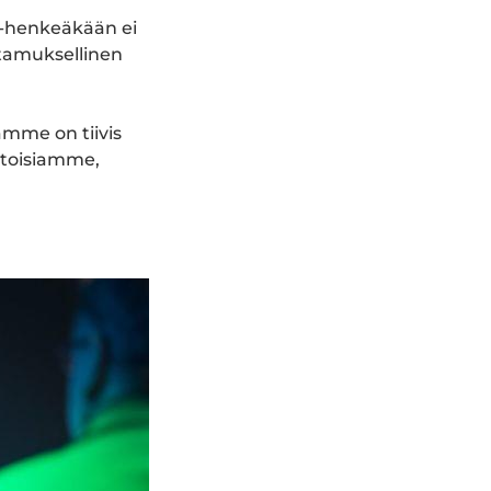
ä-henkeäkään ei
tamuksellinen
amme on tiivis
 toisiamme,