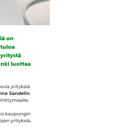
lä on
ntuloa
yritystä
unki luottaa
via yrityksiä
nne Sandelin
hittymiselle.
koko kaupungin
jen yrityksiä,