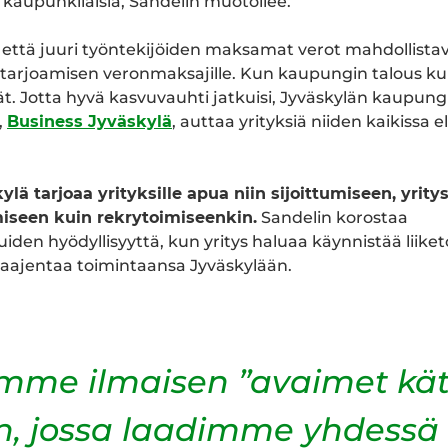
t kaupunkilaisia, Sandelin muotoilee.
että juuri työntekijöiden maksamat verot mahdollista
tarjoamisen veronmaksajille. Kun kaupungin talous ku
ät. Jotta hyvä kasvuvauhti jatkuisi, Jyväskylän kaupung
,
Business Jyväskylä
, auttaa yrityksiä niiden kaikissa 
lä tarjoaa yrityksille apua niin sijoittumiseen, yrit
iseen kuin rekrytoimiseenkin.
Sandelin korostaa
luiden hyödyllisyyttä, kun yritys haluaa käynnistää liik
 laajentaa toimintaansa Jyväskylään.
mme ilmaisen ”avaimet kät
n, jossa laadimme yhdessä