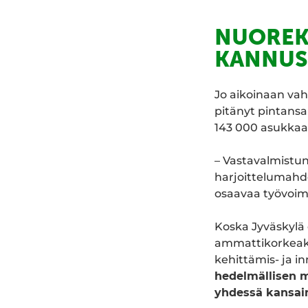
NUOREK
KANNUS
Jo aikoinaan va
pitänyt pintansa
143 000 asukkaas
– Vastavalmistun
harjoittelumahdo
osaavaa työvoima
Koska Jyväskylä 
ammattikorkeakou
kehittämis- ja i
hedelmällisen ma
yhdessä kansain