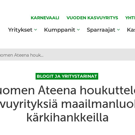
KARNEVAALI
VUODEN KASVUYRITYS
YHT
Yritykset
Kumppanit
Sparraajat
Ka
Suomen Ateena houkuttelee kasvuyrityksiä maailmanluokan kärkihankkeilla
BLOGIT JA YRITYSTARINAT
uomen Ateena houkuttel
vuyrityksiä maailmanlu
kärkihankkeilla