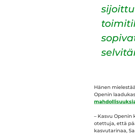
sijoit
toimit
sopiva
selvit
Hänen mielestää
Openin laadukas 
mahdollisuuksia
– Kasvu Openin 
otettuja, että 
kasvutarinaa, S