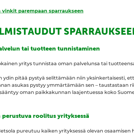
n vinkit parempaan sparraukseen
ALMISTAUDUT SPARRAUKSEE
palvelun tai tuotteen tunnistaminen
jokainen yritys tunnistaa oman palvelunsa tai tuotteens
 ydin pitää pystyä selittämään niin yksinkertaisesti, et
nan asukas pystyy ymmärtämään sen – taustastaan ri
lisääntyy oman paikkakunnan laajentuessa koko Suome
 perustuva roolitus yrityksessä
etsola pureutuu kaiken yrityksessä olevan osaamisen