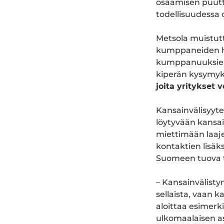
osaamisen puuttu
todellisuudessa 
Metsola muistutt
kumppaneiden ha
kumppanuuksien 
kiperän kysymy
joita yritykset
Kansainvälisyyte
löytyvään kansai
miettimään laaj
kontaktien lisäk
Suomeen tuova 
– Kansainvälisty
sellaista, vaan k
aloittaa esimer
ulkomaalaisen a