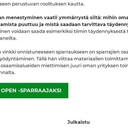
seen perustuvan roolituksen kautta.
n menestyminen vaatii ymmärrystä siitä: mihin om
aamista puuttuu ja mistä saadaan tarvittava täydenn
nen voidaan saada esimerkiksi tiimin täydennyksestä t
neilta.
n vinkki onnistuneeseen sparraukseen on sparrajien o
yödyntäminen. Tällä hän viittaa materiaalien toimittam
n osaamisalueiden miettimisen juuri oman yrityksen to
nnalta.
 OPEN -SPARRAAJAKSI
Julkaistu
edInissä
a WhatsAppissa