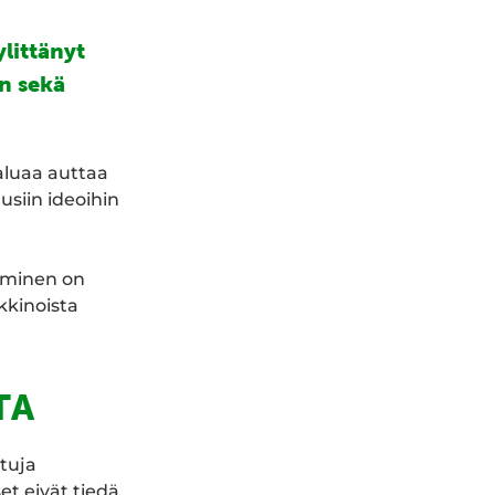
ylittänyt
n sekä
luaa auttaa
siin ideoihin
uominen on
kkinoista
TA
ttuja
et eivät tiedä