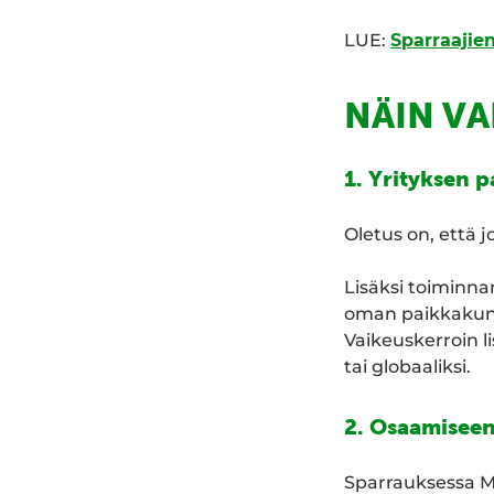
LUE:
Sparraajie
NÄIN V
1. Yrityksen 
Oletus on, että 
Lisäksi toiminnan
oman paikkakun
Vaikeuskerroin 
tai globaaliksi.
2. Osaamiseen
Sparrauksessa M