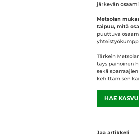
järkevän osaami
Metsolan mukaa
taipuu, mitä os
puuttuva osaami
yhteistyökumppa
Tärkein Metsola
täysipainoinen h
sekä sparraajie
kehittämisen ka
HAE KASVU
Jaa artikkeli
Jaa Facebookissa
Jaa Twitterissä
Jaa Link
Ja