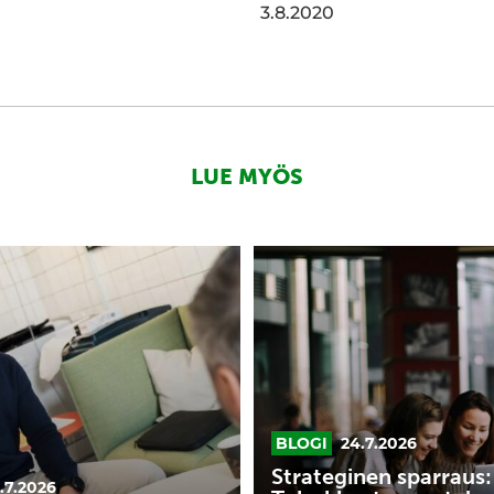
3.8.2020
LUE MYÖS
Strateginen
:
sparraus:
Tehokkaat
menetelmät
yrityksen
n
pitkän
a
aikavälin
fokuksen
BLOGI
24.7.2026
?
ja
Strateginen sparraus:
.7.2026