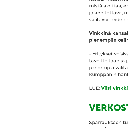
mistä aloittaa, e
ja kehitettävä, 
välitavoitteiden
Vinkkinä kansa
pienempiin osii
– Yritykset vois
tavoitteitaan ja 
pienempiä välita
kumppanin hank
LUE:
Viisi vink
VERKOS
Sparraukseen tul