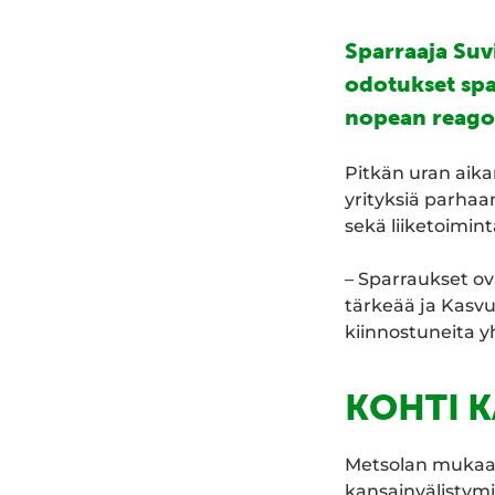
Sparraaja Suvi
odotukset spa
nopean reagoi
Pitkän uran aika
yrityksiä parha
sekä liiketoimin
– Sparraukset ov
tärkeää ja Kasvu
kiinnostuneita 
KOHTI K
Metsolan mukaan 
kansainvälistymi