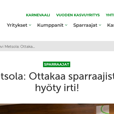
KARNEVAALI
VUODEN KASVUYRITYS
YHT
Yritykset
Kumppanit
Sparraajat
Ka
Suvi Metsola: Ottakaa sparraajista kaikki hyöty irti!
SPARRAAJAT
tsola: Ottakaa sparraajist
hyöty irti!