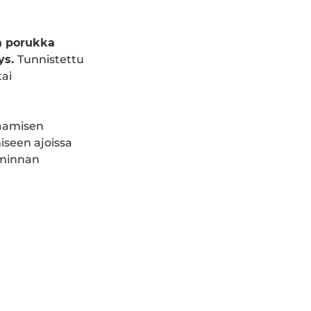
a porukka
ys.
Tunnistettu
ai
saamisen
iseen ajoissa
iminnan