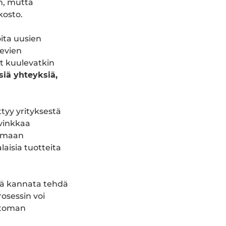
in, mutta
kosto.
ita uusien
evien
t kuulevatkin
siä yhteyksiä,
tyy yrityksestä
 vinkkaa
komaan
laisia tuotteita
itä kannata tehdä
rosessin voi
ttoman