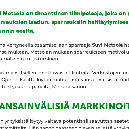
 Metsola on timanttinen tiimipelaaja, joka on 
rrauksien laadun, sparrauksiin heittäytymisee
nnin osalta.
na kertyneellä osaamisellaan sparraaja
Suvi Metsola
ha
ansa mukaan. Metsolan mukaan sparraukseen motivoi uu
tamalleihin tutustuminen.
at myös itselleni opettavaisia tilanteita. Verkostojen l
 Openin kautta löytää mahdollisia kansainvälisistä mar
yhteistyökumppaneita, Metsola sanoo.
ANSAINVÄLISIÄ MARKKINOI
yrityksistä löytyy valtava potentiaali saavuttaa asete
stavoitteita. Hän sanoo haasteen olevan se, että yrityks