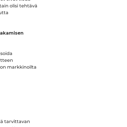
tain olisi tehtävä
utta
jakamisen
isoida
itteen
iron markkinoilta
kä tarvittavan