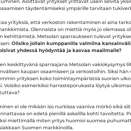
minen. Aloittavat yritykset yrittävät usein selvitä yks
osaamisen täydentämiseksi ympärille tarvitaan tukiver
aa yrityksiä, että verkoston rakentaminen ei aina tarko
nkkimista. Olennaista on miettiä myös jo olemassa ol
kehittämistä. Metsolan sparraukseen tulevat yritykse
ksen:
Olisiko jollain kumppanilla valmiina kansainväli
 voisivat yhdessä hyödyntää ja kasvaa maailmalle?
en keskittyvänä sparraajana Metsolan vakiokysymys liit
nvälisen kaupan osaamiseen ja verkostoihin. Siksi hän
emmin yrityksen koko toimintaympäristöä suorien ul
si. Voisiko esimerkiksi harrasteporukasta löytyä ulkomaa
tuttava?
minen ei ole mikään iso nurkissa vaaniva mörkö eikä si
annattavaa on edetä pienillä askelilla kohti tavoitetta. P
kiksi miettimällä miten yritys huomioi suomea puhuma
siakkaan Suomen markkinoilla.