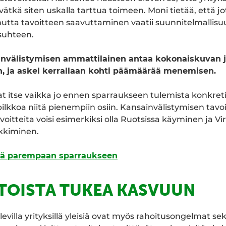
ivätkä siten uskalla tarttua toimeen. Moni tietää, että jo
mutta tavoitteen saavuttaminen vaatii suunnitelmallisu
 suhteen.
invälistymisen ammattilainen antaa kokonaiskuvan 
n, ja askel kerrallaan kohti päämäärää menemisen.
ivat itse vaikka jo ennen sparraukseen tulemista konkret
pilkkoa niitä pienempiin osiin. Kansainvälistymisen tavo
voitteita voisi esimerkiksi olla Ruotsissa käyminen ja V
kiminen.
kiä parempaan sparraukseen
TOISTA TUKEA KASVUUN
evilla yrityksillä yleisiä ovat myös rahoitusongelmat se