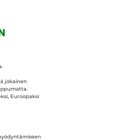
N
a.
tä jokainen
ippumatta.
ksi, Euroopaksi
 hyödyntämiseen