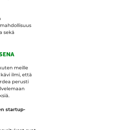
n
 mahdollisuus
a sekä
SENA
kuten meille
ävi ilmi, että
rdea perusti
palvelemaan
ksiä.
n startup-