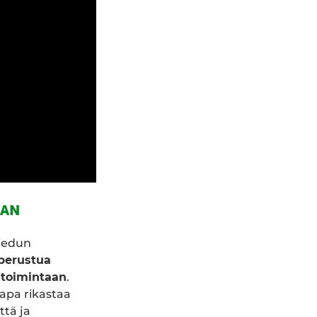
AAN
n edun
 perustua
 toimintaan
.
pa rikastaa
tä ja