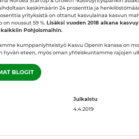
ana Nordea Startup & Growth -kasvuyrityspankin asiaka
aihdoltaan keskimäärin 24 prosenttia ja henkilöstömää
rosenttia yrityksistä on ottanut kasvulainaa kasvun mah
hto on noussut 59 %.
Lisäksi vuoden 2018 aikana kasvuy
 kaikkiin Pohjoismaihin.
amme kumppaniyhteistyö Kasvu Openin kanssa on mon
 hyvän eteen, myös oman yhteiskuntamme rajojen ulk
MAT BLOGIT
Julkaistu
edInissä
a WhatsAppissa
4.4.2019