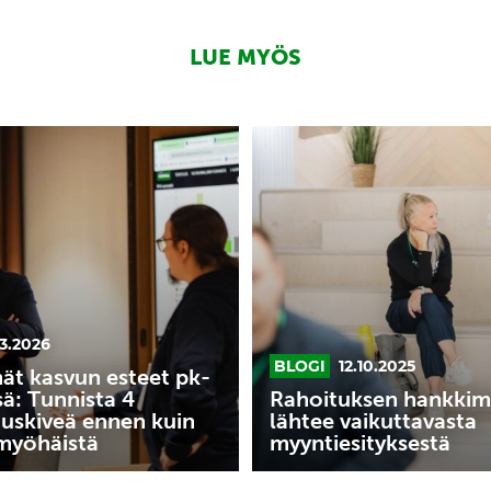
LUE MYÖS
Rahoituksen
hankkiminen
lähtee
vaikuttavasta
myyntiesityksestä
iveä
.3.2026
BLOGI
12.10.2025
ät kasvun esteet pk-
sä: Tunnista 4
Rahoituksen hankkim
uskiveä ennen kuin
lähtee vaikuttavasta
 myöhäistä
myyntiesityksestä