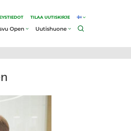
EYSTIEDOT
TILAA UUTISKIRJE
Haku
svu Open
Uutishuone
en