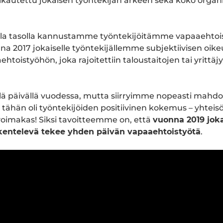
kautettu jokaisen työntekijän arkeen sekä koko organ
lla tasolla kannustamme työntekijöitämme vapaaehtoi
2017 jokaiselle työntekijällemme subjektiivisen oike
htoistyöhön, joka rajoitettiin taloustaitojen tai yrittä
lä päivällä vuodessa, mutta siirryimme nopeasti mahdo
 tähän oli työntekijöiden positiivinen kokemus – yhteisö
voimakas! Siksi tavoitteemme on, että
vuonna 2019 jok
kentelevä tekee yhden päivän vapaaehtoistyötä
.