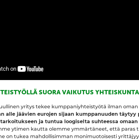
TEISTYÖLLÄ SUORA VAIKUTUS YHTEISKUNT
uullinen yritys tekee kumppaniyhteistyötä ilman oma
an alle jäävien eurojen sijaan kumppanuuden täytyy
tarkoitukseen ja tuntua loogiselta suhteessa omaan
me ytimen kautta olemme ymmärtäneet, että paras ta
 on tukea mahdollisimman monimuotoisesti yrittäjyyt