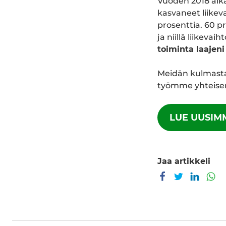
Vuoden 2018 aik
kasvaneet liikev
prosenttia. 60 p
ja niillä liikevai
toiminta laajeni
Meidän kulmast
työmme yhteisen
LUE UUSIM
Jaa artikkeli
Jaa Facebookissa
Jaa Twitterissä
Jaa Link
Ja