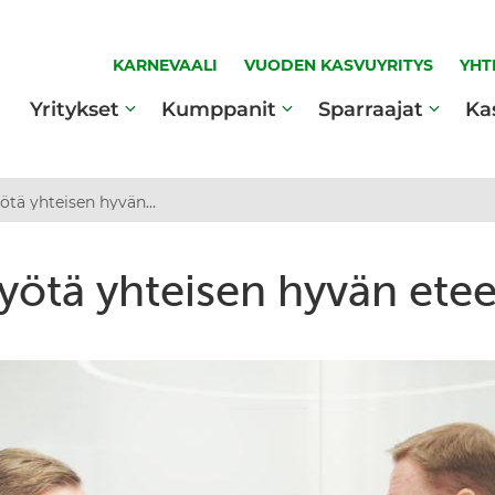
KARNEVAALI
VUODEN KASVUYRITYS
YHT
Yritykset
Kumppanit
Sparraajat
Ka
Työtä yhteisen hyvän eteen
yötä yhteisen hyvän ete