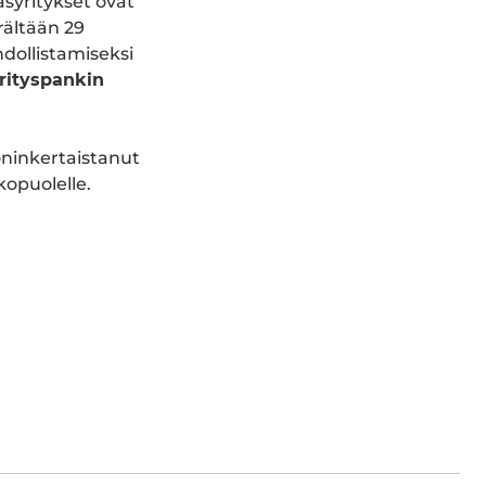
syritykset ovat
rältään 29
dollistamiseksi
rityspankin
inkertaistanut
opuolelle.