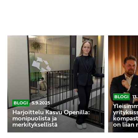
Harjoittelu
Yleisimmät
Kasvu
kasvun
Openilla:
esteet
monipuolista
pk-
ja
yrityksissä:
merkityksellistä
Tunnista
4
kompastusk
BLOGI
13
ennen
BLOGI
5.9.2025
kuin
Yleisimm
Harjoittelu Kasvu Openilla:
yrityksis
on
monipuolista ja
kompast
liian
merkityksellistä
on liian
myöhäistä