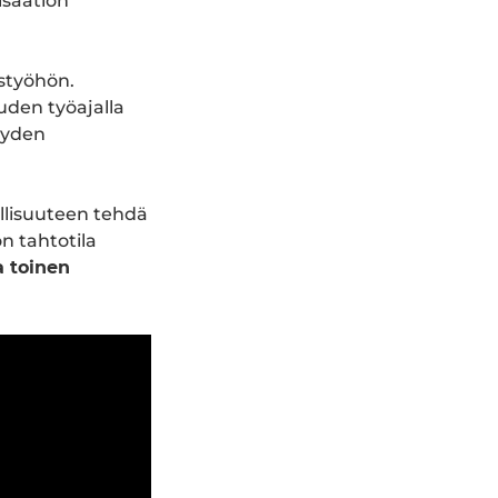
isaation
styöhön.
uden työajalla
jyyden
llisuuteen tehdä
n tahtotila
a toinen