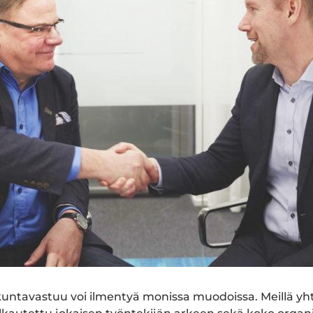
kuntavastuu voi ilmentyä monissa muodoissa. Meillä yh