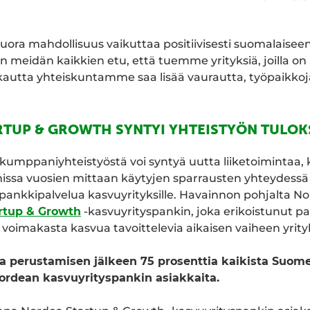
ora mahdollisuus vaikuttaa positiivisesti suomalaisee
 meidän kaikkien etu, että tuemme yrityksiä, joilla on
kautta yhteiskuntamme saa lisää vaurautta, työpaikkoj
RTUP & GROWTH SYNTYI YHTEISTYÖN TULOK
umppaniyhteistyöstä voi syntyä uutta liiketoimintaa, 
issa vuosien mittaan käytyjen sparrausten yhteydessä k
pankkipalvelua kasvuyrityksille. Havainnon pohjalta No
rtup & Growth
-kasvuyrityspankin, joka erikoistunut 
a voimakasta kasvua tavoittelevia aikaisen vaiheen yrity
ta perustamisen jälkeen 75 prosenttia kaikista Suome
Nordean kasvuyrityspankin asiakkaita.