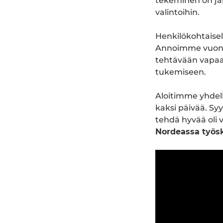
tekeminen on jal
valintoihin.
Henkilökohtaise
Annoimme vuonna 
tehtävään vapaae
tukemiseen.
Aloitimme yhdel
kaksi päivää. Syy
tehdä hyvää oli 
Nordeassa työs