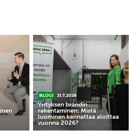
Yrityksen
brändin
rakentaminen:
Mistä
luominen
kannattaa
aloittaa
vuonna
BLOGI
31.7.2026
2026?
Yrityksen brändin
inen
rakentaminen: Mistä
luominen kannattaa aloittaa
vuonna 2026?