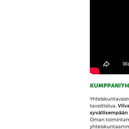
KUMPPANIYH
Yhteiskuntavast
tavoittelua.
Viiv
syvällisempään 
Oman toimintam
yhteiskuntaamme