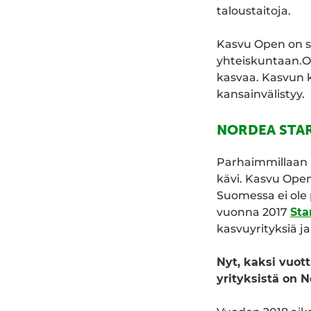
taloustaitoja.
Kasvu Open on su
yhteiskuntaan.On
kasvaa. Kasvun 
kansainvälistyy.
NORDEA STA
Parhaimmillaan k
kävi. Kasvu Open
Suomessa ei ole 
vuonna 2017
Sta
kasvuyrityksiä j
Nyt, kaksi vuot
yrityksistä on 