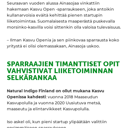
Seuraavan vuoden alussa Ainasojaa vinkattiin
hakemaan Kasvu Open -sparraukseen, joka antoikin
kullanarvoisia eväitä kehittää pienen startupin
liiketoimintaa. Suomalaisesta maaperästä puskevalla
morsinko-kasvilla voisi sittenkin olla valoisa tulevaisuus.
– Ilman Kasvu Openia ja sen piinkovaa sparrausta koko
yritystä ei olisi olemassakaan, Ainasoja uskoo.
SPARRAAJIEN TIMANTTISET OPIT
VAHVISTIVAT LIIKETOIMINNAN
SELKÄRANKAA
Natural Indigo Finland on ollut mukana Kasvu
Openissa kahdesti
: vuonna 2018 Maaseudun
Kasvupolulla ja vuonna 2020 Uusiutuva metsä,
maaseutu ja elintarvikkeet Kasvupolulla.
Iso askel oli, kun pieni startup ylipäätään valittiin
ensimmäiseen sparraukseen.