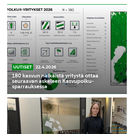
180
kasvun
nälkäistä
yritystä
ottaa
seuraavan
askeleen
Kasvupolku-
sparrauksessa
UUTISET
22.4.2026
180 kasvun nälkäistä yritystä ottaa
seuraavan askeleen Kasvupolku-
sparrauksessa
Harjoittelu
Kasvu
Openilla:
monipuolista
ja