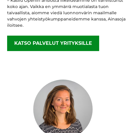
– Kasvu Openin ansiosta liikeideamme on vahvistunut
koko ajan. Vaikka en ymmärrä muotialasta tuon
taivaallista, aiomme viedä luonnonvärin maailmalle
vahvojen yhteistyökumppaneidemme kanssa, Ainasoja
iloitsee.
KATSO PALVELUT YRITYKSILLE