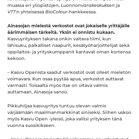
muassa eri yliopistojen,
Luonnonvarakeskuksen
ja
VTT
:n yhteisessä
BioColour
-hankkeessa.
Ainasojan mielestä verkostot ovat jokaiselle yrittäjälle
äärimmäisen tärkeitä.
Yksin ei onnistu kukaan.
Kasvuyrityksen takana onkin valtava tiimi, kun
lähisuku, paikalliset naapurit, kesätyöharjoittelijat sekä
oppilaitos- ja yrityskumppanit kantavat oman kortensa
kekoon.
– Kasvu Openista saadut verkostot ovat olleet mieletön
voimavara. Kun osaa pyytää apua, verkostot auttavat
varmasti. Toisaalta myös itse on oltava valmis
auttamaan, Ainasoja sanoo.
Pikkuhiljaa kasvuyritys tuntuu olevan valmis
värjäämään maailmanmarkkinat siniseksi. Siihen uskoo
myös Kasvu Open -yleisö, joka valitsi yrityksen tänä
vuonna suosikikseen.