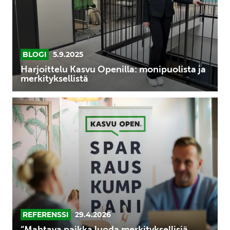
merkityksellistä
BLOGI
5.9.2025
Harjoittelu Kasvu Openilla: monipuolista ja
merkityksellistä
“Mahtava
paikka
luoda
merkityksellisiä
asiakkuuksia
pk-
yritysten
kanssa”
REFERENSSI
29.4.2026
“Mahtava paikka luoda merkityksellisiä