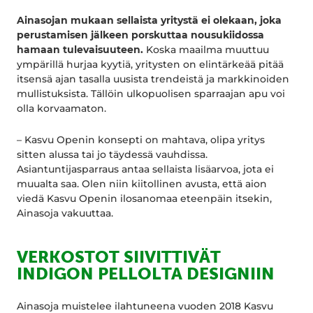
Ainasojan mukaan sellaista yritystä ei olekaan, joka
perustamisen jälkeen porskuttaa nousukiidossa
hamaan tulevaisuuteen.
Koska maailma muuttuu
ympärillä hurjaa kyytiä, yritysten on elintärkeää pitää
itsensä ajan tasalla uusista trendeistä ja markkinoiden
mullistuksista. Tällöin ulkopuolisen sparraajan apu voi
olla korvaamaton.
– Kasvu Openin konsepti on mahtava, olipa yritys
sitten alussa tai jo täydessä vauhdissa.
Asiantuntijasparraus antaa sellaista lisäarvoa, jota ei
muualta saa. Olen niin kiitollinen avusta, että aion
viedä Kasvu Openin ilosanomaa eteenpäin itsekin,
Ainasoja vakuuttaa.
VERKOSTOT SIIVITTIVÄT
INDIGON PELLOLTA DESIGNIIN
Ainasoja muistelee ilahtuneena vuoden 2018 Kasvu