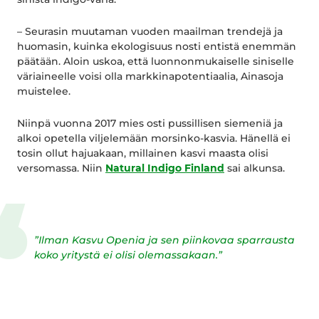
– Seurasin muutaman vuoden maailman trendejä ja
huomasin, kuinka ekologisuus nosti entistä enemmän
päätään. Aloin uskoa, että luonnonmukaiselle siniselle
väriaineelle voisi olla markkinapotentiaalia, Ainasoja
muistelee.
Niinpä vuonna 2017 mies osti pussillisen siemeniä ja
alkoi opetella viljelemään morsinko-kasvia. Hänellä ei
tosin ollut hajuakaan, millainen kasvi maasta olisi
versomassa. Niin
Natural Indigo Finland
sai alkunsa.
”Ilman Kasvu Openia ja sen piinkovaa sparrausta
koko yritystä ei olisi olemassakaan.”