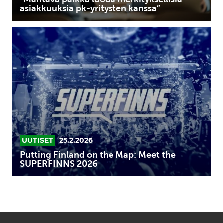
asiakkuuksia pk-yritysten kanssa”
Putting
Finland
on
the
Map:
Meet
the
SUPERFINNS
2026
UUTISET
25.2.2026
Putting Finland on the Map: Meet the
SUPERFINNS 2026