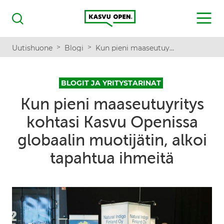
Kasvu Open
MENU
Haku
>
>
Uutishuone
Blogi
Kun pieni maaseutuyritys kohtasi Kasvu Openissa globaalin muotijätin, alkoi tapahtua ihmeitä
BLOGIT JA YRITYSTARINAT
Kun pieni maaseutuyritys
kohtasi Kasvu Openissa
globaalin muotijätin, alkoi
tapahtua ihmeitä