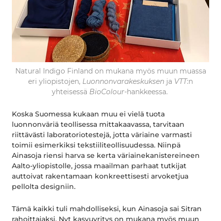
Natural Indigo Finland on mukana myös muun muassa
eri yliopistojen,
Luonnonvarakeskuksen
ja
VTT
:n
yhteisessä
BioColour
-hankkeessa.
Koska Suomessa kukaan muu ei vielä tuota
luonnonväriä teollisessa mittakaavassa, tarvitaan
riittävästi laboratoriotestejä, jotta väriaine varmasti
toimii esimerkiksi tekstiiliteollisuudessa. Niinpä
Ainasoja riensi harva se kerta väriainekanistereineen
Aalto-yliopistolle, jossa maailman parhaat tutkijat
auttoivat rakentamaan konkreettisesti arvoketjua
pellolta designiin.
Tämä kaikki tuli mahdolliseksi, kun Ainasoja sai Sitran
rahoittajaksi. Nyt kasvuyritys on mukana myös muun