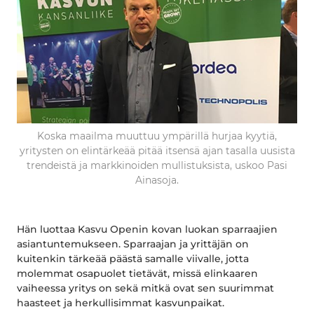
Koska maailma muuttuu ympärillä hurjaa kyytiä,
yritysten on elintärkeää pitää itsensä ajan tasalla uusista
trendeistä ja markkinoiden mullistuksista, uskoo Pasi
Ainasoja.
Hän luottaa Kasvu Openin kovan luokan sparraajien
asiantuntemukseen. Sparraajan ja yrittäjän on
kuitenkin tärkeää päästä samalle viivalle, jotta
molemmat osapuolet tietävät, missä elinkaaren
vaiheessa yritys on sekä mitkä ovat sen suurimmat
haasteet ja herkullisimmat kasvunpaikat.