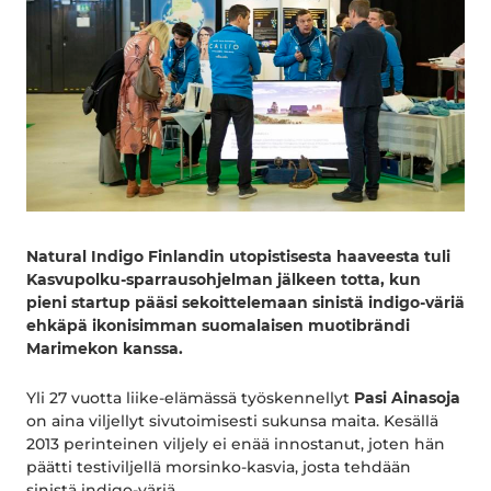
Natural Indigo Finlandin utopistisesta haaveesta tuli
Kasvupolku-sparrausohjelman jälkeen totta, kun
pieni startup pääsi sekoittelemaan sinistä indigo-väriä
ehkäpä ikonisimman suomalaisen muotibrändi
Marimekon kanssa.
Yli 27 vuotta liike-elämässä työskennellyt
Pasi Ainasoja
on aina viljellyt sivutoimisesti sukunsa maita. Kesällä
2013 perinteinen viljely ei enää innostanut, joten hän
päätti testiviljellä morsinko-kasvia, josta tehdään
sinistä indigo-väriä.